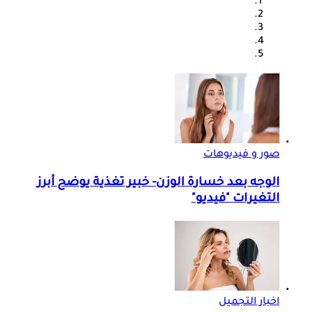
صور و فيديوهات
الوجه بعد خسارة الوزن- خبير تغذية يوضح أبرز
التغيرات "فيديو"
اخبار التجميل