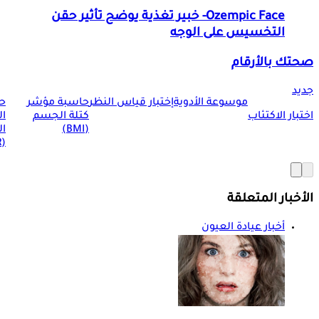
Ozempic Face- خبير تغذية يوضح تأثير حقن
التخسيس على الوجه
صحتك بالأرقام
جديد
موسوعة الأدوية
إختبار قياس النظر
حاسبة مؤشر
ح
اختبار الاكتئاب
كتلة الجسم
ا
(BMI)
ال
(BMR)
الأخبار المتعلقة
أخبار عيادة العيون