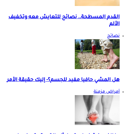
القدم المسطحة.. نصائح للتعايش معه وتخفيف
الألم
نصائح
هل المشي حافيا مفيد للجسم؟- إليك حقيقة الأمر
أمراض مزمنة