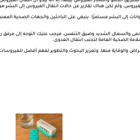
لبطريق الجنتو وانتشار الفيروس بينها، إلا أنه يبدو أن انتقال الفيرو
ات إلى البشر مستمرًا. ينبغي على الباحثين والجهات الصحية المعنية 
الحمى والسعال الشديد وضيق التنفس، فيجب عليك التوجه إلى مرفق رعا
سلامة الصحية العامة لتجنب انتقال العدوى.
راض والوقاية منها، وتعزيز البحوث والتطوير لفهم أفضل للفيروسات 