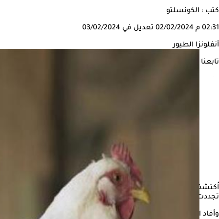
كتب : الكونسلتو
02:31 م
02/02/2024
تعديل في 03/02/2024
أنفلونزا الطيور
تابعنا على
اُكتشف فيروس
أنفلونزا الطيور
في طيور البطريق لأول مرة بواسطة الب
تجددت المخاوف من انتقال الفيروس بين البشر، وذلك بحسب تقرير نشر