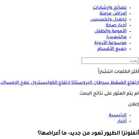
نصائح وإرشادات
أمراض مزمنة
تجميل وتخسيس
أخبار صحة
الأمومة والطفل
مالتيميديا
موسوعة الأدوية
جميع الأقسام
أكثر الكلمات انتشاراً
ارتفاع الضغط
سرطان البروستاتا
ارتفاع الكوليسترول
علاج الإمساك
لم يتم العثور على نتائج البحث
إعلان
الرئيسية
أخبار
أنفلونزا الطيور تعود من جديد- ما أعراضها؟