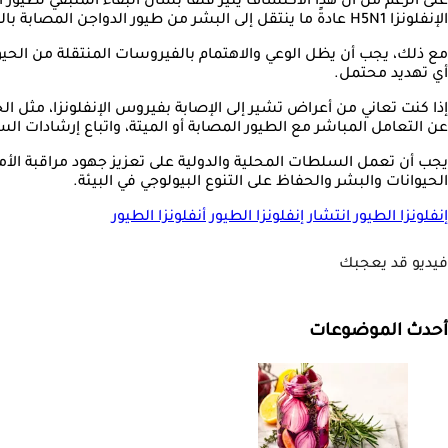
على الرغم من أن هذا الاكتشاف يثير قلقًا بشأن البقاء المتبقي لطيور ا
الإنفلونزا H5N1 عادةً ما ينتقل إلى البشر من طيور الدواجن المصابة بالفيروس، ولم تكن هناك تقارير عن حالات انتقال الفيروس إلى البشر من طيور البطريق.
مع ذلك، يجب أن يظل الوعي والاهتمام بالفيروسات المنتقلة من الحيوان
أي تهديد محتمل.
إذا كنت تعاني من أعراض تشير إلى الإصابة بفيروس الإنفلونزا، مثل 
عن التعامل المباشر مع الطيور المصابة أو الميتة، واتباع إرشادات ال
يجب أن تعمل السلطات المحلية والدولية على تعزيز جهود مراقبة الأم
الحيوانات والبشر والحفاظ على التنوع البيولوجي في البيئة.
إنفلونزا الطيور
انتشار إنفلونزا الطيور
أنفلونزا الطيور
فيديو قد يعجبك
أحدث الموضوعات