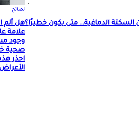
نصائح
 السكتة الدماغية.. متى يكون خطيرًا؟
هل ألم ا
علامة عل
وجود مش
صحية خط
احذر هذه
الأعراض