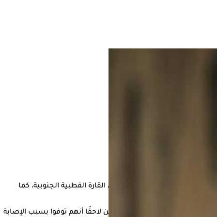
تبقية من هذا الحيوان النادر في القارة القطبية الجنوبية، كما
وأفاد التقرير بأن الباحثين من اللجنة العلمية لأبحاث القطب الجنوبي (SCAR) عثروا على حوالي 35 بطريقًا ميتًا في جزر فوكلاند في جنوب المحيط الأطلسي في 19 يناير 2024، وتبين لاحقًا أنهم توفوا بسبب الإصابة