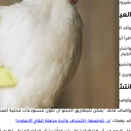
بفيروس أنفلونزا الطيور (H5N1).
العينات المأخوذة إيجابية
وأكد الدكتور رالف فانستريلز، الباحث البيطري العامل مع (SCAR)، أن العينات المأخوذة من اثنين من البطاريق الميتة كانت إيجابية لفيروس أنفلونزا الطيور.
اقرأ أيضًا:
حالات الإصابة 500%- تحذيرات من الأنفلونزا في العام الجديد
الكبار.
وتشير هذه الوفيات إلى أن طيور البطريق الجنتو عُرضة للإصابة بالمرض 
ويرى العلماء أن من النادر جداً أن تنتقل البطاريق الجنتو بين جزر فوكلاند وساحل الأر
انتشار أنفلونزا الطيور في القارة الجنوبية
وأوضح فانستريلز، الباحث المرتبط بجامعة كاليفورنيا-ديفيس، أن هذا يع
وأضاف قائلاً: "يمكن للبطاريق الجنتو أن تكون مستودعات محلية للعدوى
قد يهمك:
لن تتوقعها- اكتشاف فائدة مذهلة للقاح الأنفلونزا