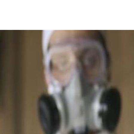
احثين، مما أثار مخاوف من انتشار الفيروس القاتل بين المستعمرات الم
ته "ديلي ميل" البريطانية.