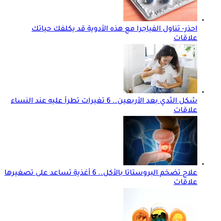
احذر- تناول الفياجرا مع هذه الأدوية قد يكلفك حياتك
علاقات
شكل الثدي بعد الأربعين.. 6 تغيرات تطرأ عليه عند النساء
علاقات
علاج تضخم البروستاتا بالأكل.. 6 أغذية تساعد على تصغيرها
علاقات