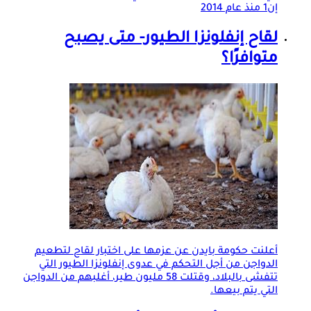
إن1 منذ عام 2014
لقاح إنفلونزا الطيور- متى يصبح
متوافرًا؟
أعلنت حكومة بايدن عن عزمها على اختبار لقاح لتطعيم
الدواجن من أجل التحكم في عدوى إنفلونزا الطيور التي
تتفشى بالبلاد، وقتلت 58 مليون طير، أغلبهم من الدواجن
التي يتم بيعها.