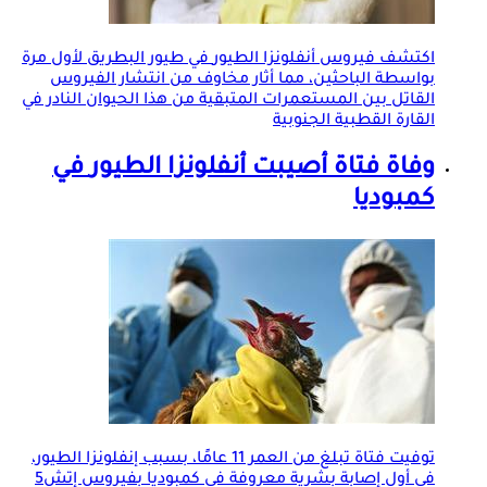
اكتشف فيروس
أنفلونزا الطيور
في طيور البطريق لأول مرة
بواسطة الباحثين، مما أثار مخاوف من انتشار الفيروس
القاتل بين المستعمرات المتبقية من هذا الحيوان النادر في
القارة القطبية الجنوبية
وفاة فتاة أصيبت
أنفلونزا الطيور
في
كمبوديا
توفيت فتاة تبلغ من العمر 11 عامًا، بسبب إنفلونزا الطيور،
في أول إصابة بشرية معروفة في كمبوديا بفيروس إتش5