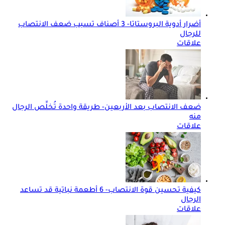
أضرار أدوية البروستاتا- 3 أصناف تسبب ضعف الانتصاب
للرجال
علاقات
ضعف الانتصاب بعد الأربعين- طريقة واحدة تُخلِّص الرجال
منه
علاقات
كيفية تحسين قوة الانتصاب- 6 أطعمة نباتية قد تساعد
الرجال
علاقات