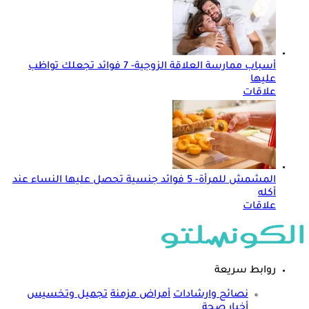
أسباب ممارسة العلاقة الزوجية- 7 فوائد تجعلك تواظب
عليها
علاقات
المشمش للمرأة- 5 فوائد جنسية تحصل عليها النساء عند
أكله
علاقات
روابط سريعة
نصائح وارشادات
أمراض مزمنة
تجميل وتخسيس
أخبار صحة