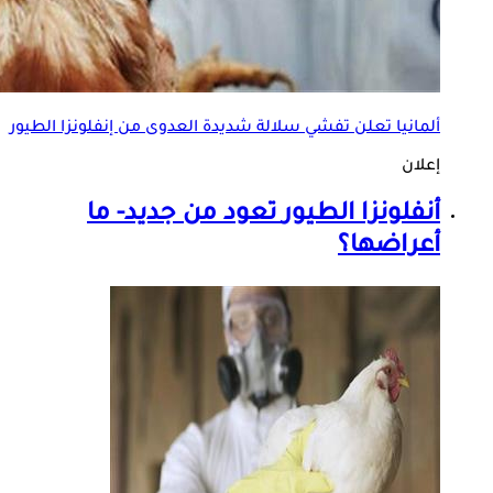
ألمانيا تعلن تفشي سلالة شديدة العدوى من إنفلونزا الطيور
إعلان
أنفلونزا الطيور
تعود من جديد- ما
أعراضها؟