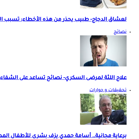
لعشاق الدجاج- طبيب يحذر من هذه الأخطاء: تسبب ال
نصائح
علاج اللثة لمرضى السكري- نصائح تساعد على الشفاء م
تحقيقات و حوارات
برعاية مجانية.. أسامة حمدي يزف بشرى للأطفال ال