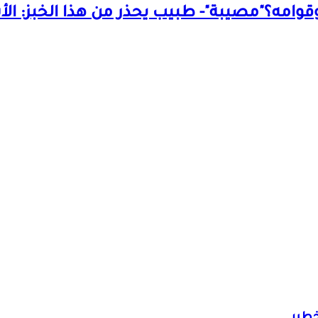
قوامه؟
"مصيبة"- طبيب يحذر من هذا الخبز: ال