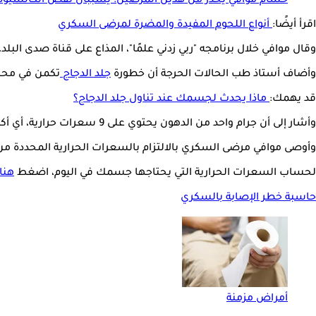
حسام موافي يحذر من هذين المرضين: يسببان نقص الكالسيوم
اقرأ أيضًا:
أنواع اللحوم المفيدة والمضرة لمرضى السكري
وقال موافي خلال برنامجه "ربي زدني علمًا"، المذاع على قناة صدى الب
وأضاف أستاذ طب الحالات الحرجة أن خطورة
جلد الدجاج
تكمن في محتو
قد يهمك:
ماذا يحدث لجسمك عند تناول جلد الدجاج؟
وأشار إلى أن جرام واحد من الدهون يحتوي على 9 سعرات حرارية، أي أكثر من ضعف السعرات التي يستهلكها الجسم عند تناول نفس الكمية من البروتين والنشويات.
وأوصى موافي مرضى السكري بالالتزام بالسعرات الحرارية المحددة من
لحساب السعرات الحرارية التي يحتاجها جسمك في اليوم، اضغط
هنا
حاسبة خطر الإصابة بالسكري
أمراض مزمنة