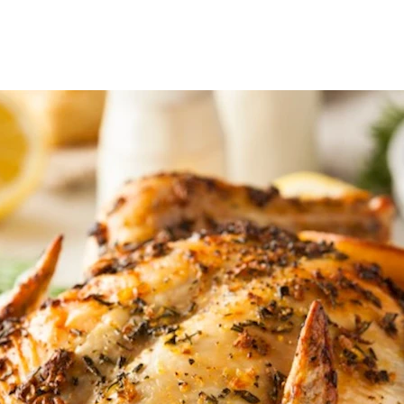
ي، أن هناك جزءًا في
الدجاج
يحظر على مرضى
السكري
تناوله.