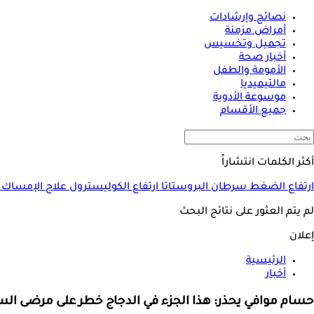
نصائح وإرشادات
أمراض مزمنة
تجميل وتخسيس
أخبار صحة
الأمومة والطفل
مالتيميديا
موسوعة الأدوية
جميع الأقسام
أكثر الكلمات انتشاراً
ارتفاع الضغط
سرطان البروستاتا
ارتفاع الكوليسترول
علاج الإمساك
لم يتم العثور على نتائج البحث
إعلان
الرئيسية
أخبار
حسام موافي يحذر: هذا الجزء في الدجاج خطر على مرضى ال