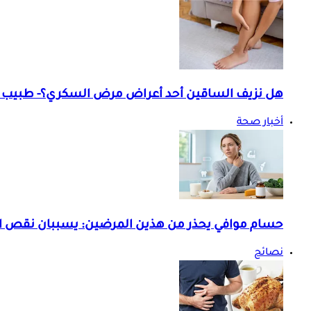
هل نزيف الساقين أحد أعراض مرض السكري؟- طبيب ي
أخبار صحة
حسام موافي يحذر من هذين المرضين: يسببان نقص ا
نصائح