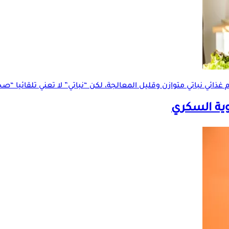
ام غذائي نباتي متوازن وقليل المعالجة، لكن “نباتي” لا تعني تلقائيا “ص