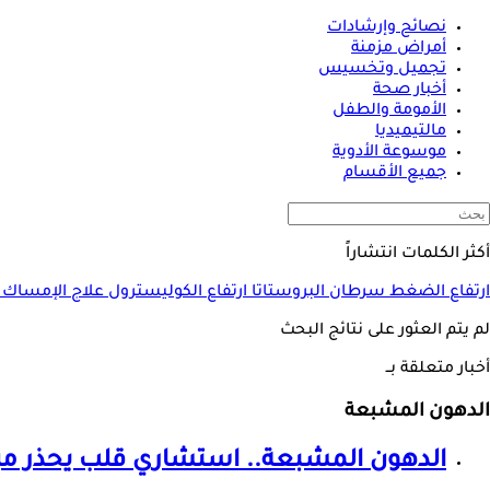
نصائح وإرشادات
أمراض مزمنة
تجميل وتخسيس
أخبار صحة
الأمومة والطفل
مالتيميديا
موسوعة الأدوية
جميع الأقسام
أكثر الكلمات انتشاراً
ارتفاع الضغط
سرطان البروستاتا
ارتفاع الكوليسترول
علاج الإمساك
لم يتم العثور على نتائج البحث
أخبار متعلقة بــ
الدهون المشبعة
الدهون المشبعة
.. استشاري قلب يحذر من 