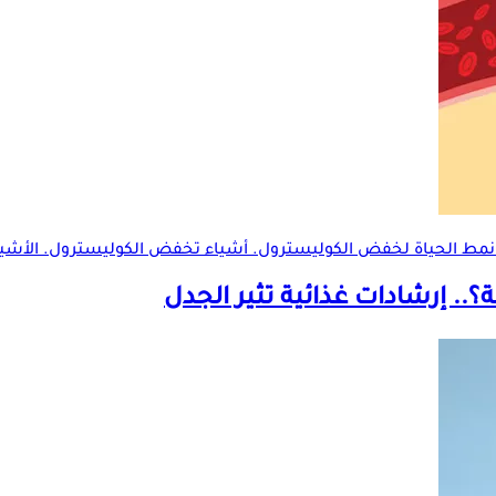
ي نمط الحياة لخفض الكوليسترول. أشياء تخفض الكوليسترول. الأشي
ة
؟.. إرشادات غذائية تثير الجدل