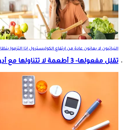
النباتيون لا يعانون عادة من ارتفاع الكوليسترول إذا التزموا بنظ
تقلل مفعولها- 3 أطعمة لا تتناولها مع أدوية السكري