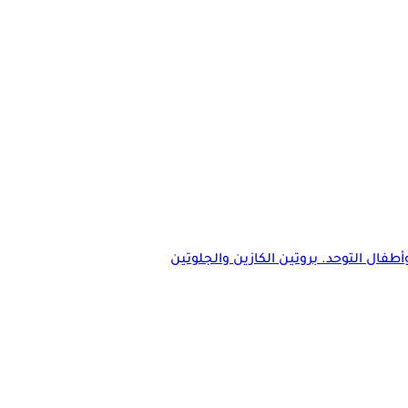
طفال التوحد. بروتين الكازين والجلوتين