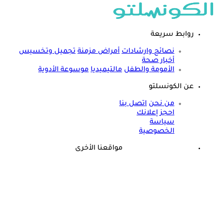
روابط سريعة
نصائح وارشادات
أمراض مزمنة
تجميل وتخسيس
أخبار صحة
الأمومة والطفل
مالتيميديا
موسوعة الأدوية
عن الكونسلتو
من نحن
اتصل بنا
احجز إعلانك
سياسة
الخصوصية
مواقعنا الأخرى
©
جميع الحقوق محفوظة لدى شركة جيميناي ميديا