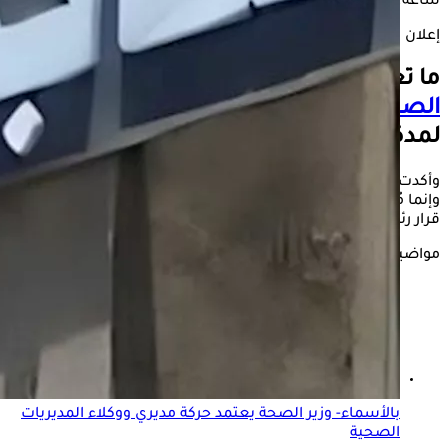
ساعة.
إعلان
ما تعقيب نقابة الأطباء حول بيان
وزارة
الصحة
بشأن تقديم خدمات الطوارئ مجانًا
لمدة 48 ساعة؟
وأكدت النقابة أن هذه الخدمات ليست مجانية بالمعنى الحرفي،
وإنما مُمولة بالكامل من موازنة العلاج على نفقة الدولة، استنادًا إلى
قرار رئيس مجلس الوزراء رقم 1063 لسنة 2014.
مواضيع ذات صلة
بالأسماء- وزير الصحة يعتمد حركة مديري ووكلاء المديريات
الصحية