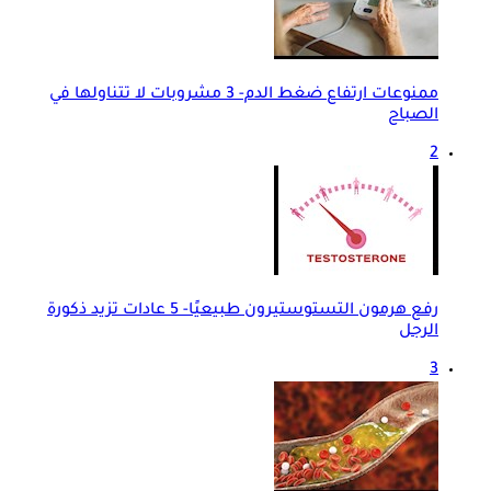
ممنوعات ارتفاع ضغط الدم- 3 مشروبات لا تتناولها في
الصباح
2
رفع هرمون التستوستيرون طبيعيًا- 5 عادات تزيد ذكورة
الرجل
3