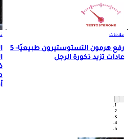
علاقات
تح
رفع هرمون التستوستيرون طبيعيًا- 5
ا
عادات تزيد ذكورة الرجل
ا
ض
م
أ