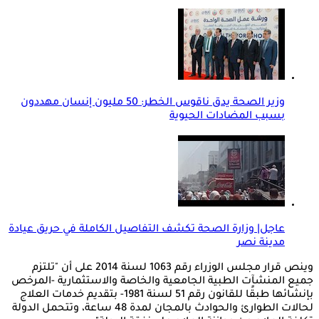
وزير الصحة يدق ناقوس الخطر: 50 مليون إنسان مهددون
بسبب المضادات الحيوية
عاجل| وزارة الصحة تكشف التفاصيل الكاملة في حريق عيادة
مدينة نصر
وينص قرار مجلس الوزراء رقم 1063 لسنة 2014 على أن "تلتزم
جميع المنشآت الطبية الجامعية والخاصة والاستثمارية -المرخص
بإنشائها طبقًا للقانون رقم 51 لسنة 1981- بتقديم خدمات العلاج
لحالات الطوارئ والحوادث بالمجان لمدة 48 ساعة، وتتحمل الدولة