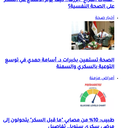
"تقلبات المزاج" أبرزها.. كيف يؤثر الامتناع عن السكر
على الصحة النفسية؟
أخبار صحة
الصحة تستعين بخبرات د. أسامة حمدي في توسع
التوعية بالسكري والسمنة
أمراض مزمنة
طبيب: 10% من مصابي "ما قبل السكر" يتحولون إلى
مرضى سكري سنويا.. تفاصيل