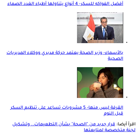
أفضل الفواكه للسكر- 4 أنواع يتناولها أطباء الغدد الصماء
بالأسماء- وزير الصحة يعتمد حركة مديري ووكلاء المديريات
الصحية
القرفة ليس منها- 5 مشروبات تساعد على تنظيم السكر
قبل النوم
اقرأ أيضا:
قرار جديد من "الصحة" بشأن التطعيمات.. وتشكيل
لجنة متخصصة لمتابعتها