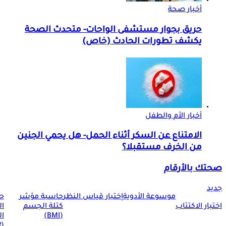
أخبار صحة
حريق بجوار مستشفى الواحات- متحدث الصحة
يكشف تطورات الحادث (خاص)
أخبار الأم والطفل
الامتناع عن السكر أثناء الحمل- هل يحمي الجنين
من الخرف مستقبلا؟
صحتك بالأرقام
جديد
موسوعة الأدوية
إختبار قياس النظر
حاسبة مؤشر
ح
اختبار الاكتئاب
كتلة الجسم
ا
(BMI)
ال
(BMR)