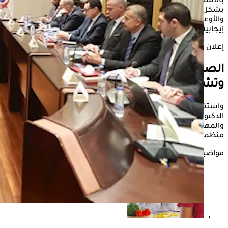
بالاستهلاك المفرط للمشروبات مرتفعة السكر، والتي تسهم
بشكل مباشر في ارتفاع معدلات السمنة والسكري وأمراض القلب
والأوعية الدموية، مشيرا إلى نجاح العديد من الدول في تحقيق نتائج
إيجابية بعد تطبيق سياسات مماثلة.
إعلان
الصحة تتحرك للحد من
الأمراض غير السارية
وتشسريع جديد للحد من السكر
واستقبل الدكتور خالد عبدالغفار، وزير الصحة والسكان، اليوم،
الدكتور محمد فريد صالح، وزير الاستثمار والتجارة الخارجية،
والمهندس خالد هاشم، وزير الصناعة، والدكتور نعمة عابد، ممثل
منظمة الصحة العالمية في مصر، بحضور قيادات الجهات المعنية.
مواضيع ذات صلة