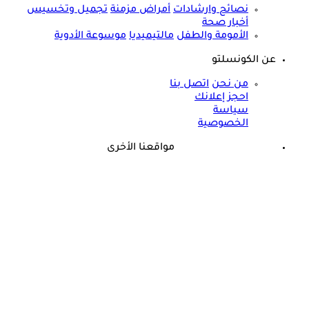
نصائح وارشادات
أمراض مزمنة
تجميل وتخسيس
أخبار صحة
الأمومة والطفل
مالتيميديا
موسوعة الأدوية
عن الكونسلتو
من نحن
اتصل بنا
احجز إعلانك
سياسة
الخصوصية
مواقعنا الأخرى
©
جميع الحقوق محفوظة لدى شركة جيميناي ميديا
حسام موافي: عدم علاج الكوليسترول خطر على شرايين هذا عضو