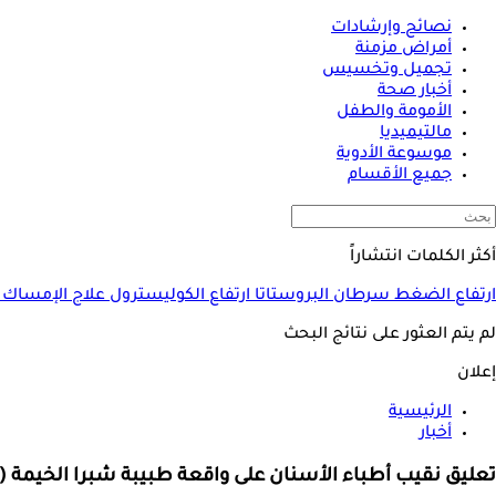
نصائح وإرشادات
أمراض مزمنة
تجميل وتخسيس
أخبار صحة
الأمومة والطفل
مالتيميديا
موسوعة الأدوية
جميع الأقسام
أكثر الكلمات انتشاراً
ارتفاع الضغط
سرطان البروستاتا
ارتفاع الكوليسترول
علاج الإمساك
لم يتم العثور على نتائج البحث
إعلان
الرئيسية
أخبار
تعليق نقيب أطباء الأسنان على واقعة طبيبة شبرا الخيمة (ب