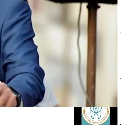
دراسة حديثة تكشف علاقة صحة الفم والأسنان وخطر الإصابة ب
حساسية معجون الأسنان.. طبيب يوضح أعراض خطيرة تستدعي