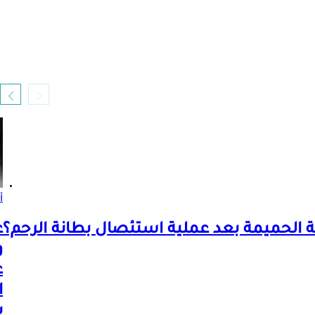
أ
 الحميمة بعد عملية استئصال بطانة الرحم؟
ع
و
ع
ا
ب