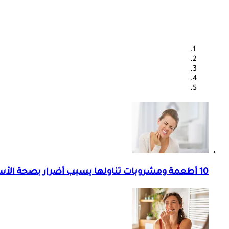
10 أطعمة ومشروبات تناولها يسبب أضرار بصحة الأسنان.. احذرها