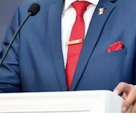
الخرف
 التدخل