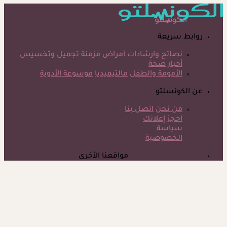
روابط سريعة
نصائح وارشادات
أمراض مزمنة
تجميل وتخسيس
أخبار صحة
الأمومة والطفل
مالتيميديا
موسوعة الأدوية
عن الكونسلتو
من نحن
اتصل بنا
احجز إعلانك
سياسة
الخصوصية
مواقعنا الأخرى
©
جميع الحقوق محفوظة لدى شركة جيميناي ميديا