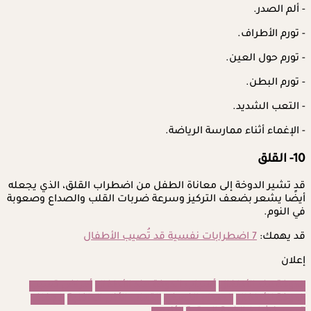
- ألم الصدر.
- تورم الأطراف.
- تورم حول العين.
- تورم البطن.
- التعب الشديد.
- الإغماء أثناء ممارسة الرياضة.
10- القلق
قد تشير الدوخة إلى معاناة الطفل من اضطراب القلق، الذي يجعله
أيضًا يشعر بضعف التركيز وسرعة ضربات القلب والصداع وصعوبة
في النوم.
قد يهمك:
7 اضطرابات نفسية قد تُصيب الأطفال
إعلان
الدوخة عند الأطفال
أسباب الدوخة عند الأطفال
أمراض تسبب
الدوخة للأطفال
الصداع النصفي
التهاب الأذن الداخلية
الجفاف