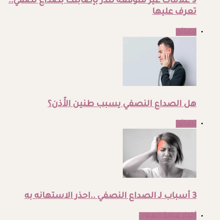
9 علامات غير متوقعة تنذر بإصابتك بصداع نصفي..
تعرف عليها
نصائح
هل الصداع النصفي يسبب طنين الأّذن؟
نصائح
3 أسباب لـ الصداع النصفي ..احذر الاستهانه به
أخبار عيادة العيون