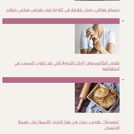
حسام موافي يحذر: علامة في الوجه تنذر بمرض مناعي خطير
4
نقص الكالسيوم- إليك الأدوية التي قد تكون السبب في
انخفاضه
5
"مصيبة"- طبيب يحذر من هذا الخبز: الأسوأ على صحة
الإنسان