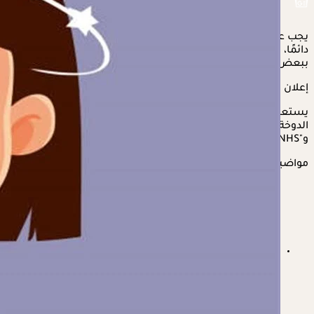
يجب على الأم اصطحاب طفلها إلى الطبيب إذا كان يشعر بالدوخة
دائمًا، لأن الدوار عند الأطفال قد يكون علامة تحذيرية على الإصابة
ببعض الأمراض.
إعلان
يستعرض "الكونسلتو" في التقرير التالي، الأمراض التي تسبب
الدوخة للأطفال، وفقًا لموقعي "Boston Children’s Hospital"
و"NHS".
مواضيع ذات صلة
فيتامينات لعلاج الصداع النصفي- إليك أفضل الأصناف