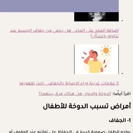
إضافة الملح على الماء.. هل يحمي من جفاف الجسم عند
تناوله باعتدال؟
5 علامات غريبة وراء الإصابة بالجفاف.. احذر ظهورها
اقرأ أيضًا:
الدوخة والدوار- هل هناك فرق بينهما؟
أمراض تسبب الدوخة للأطفال
1- الجفاف
يواجه الطفل صعوبة كبيرة في الحفاظ على توازنه عند الوقوف أو