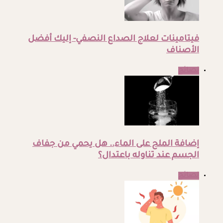
فيتامينات لعلاج الصداع النصفي- إليك أفضل
الأصناف
نصائح
إضافة الملح على الماء.. هل يحمي من جفاف
الجسم عند تناوله باعتدال؟
نصائح