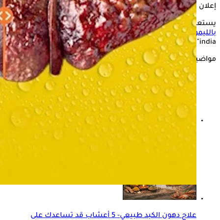
إعلان
يستعرض "الكونسلتو" في التقرير التالي، مدى فعالية
الماء
بالليمون
في علاج مرض الكبد الدهني، وفقًا لموقع "Times of
india".
مواضيع ذات صلة
الماء ودهون الكبد- هل يساعد على علاجها أم ليس له تأثير؟
علاج دهون الكبد طبيعي- 5 أعشاب قد تساعدك على