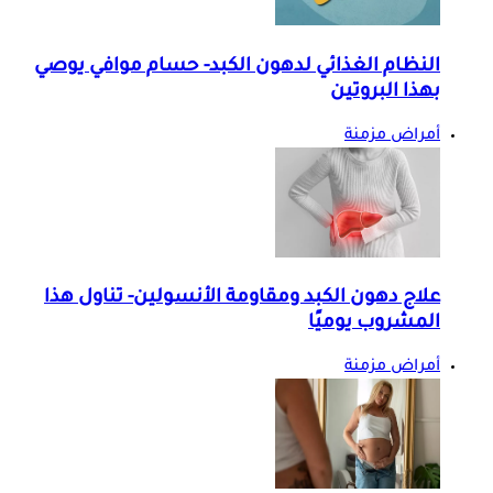
النظام الغذائي لدهون الكبد- حسام موافي يوصي
بهذا البروتين
أمراض مزمنة
علاج دهون الكبد ومقاومة الأنسولين- تناول هذا
المشروب يوميًا
أمراض مزمنة