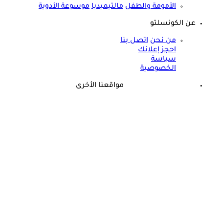
الأمومة والطفل
مالتيميديا
موسوعة الأدوية
عن الكونسلتو
من نحن
اتصل بنا
احجز إعلانك
سياسة
الخصوصية
مواقعنا الأخرى
©
جميع الحقوق محفوظة لدى شركة جيميناي ميديا
حسام موافي يحذر: علامة في الوجه تكشف عن مرض مناعي خطير