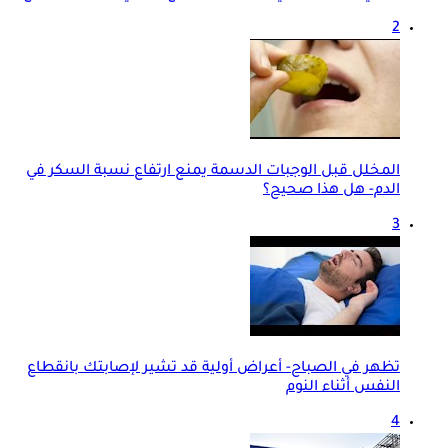
2
المخلل قبل الوجبات الدسمة يمنع ارتفاع نسبة السكر في
الدم- هل هذا صحيح؟
3
تظهر في الصباح- أعراض أولية قد تشير لإصابتك بانقطاع
النفس أثناء النوم
4