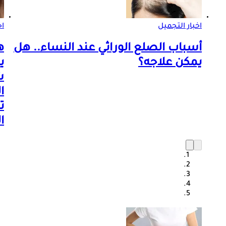
اخبار التجميل
اخ
أسباب الصلع الوراثي عند النساء.. هل
ه
يمكن علاجه؟
ي
ش
ا
ت
ا