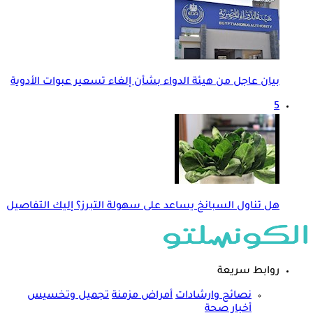
بيان عاجل من هيئة الدواء بشأن إلغاء تسعير عبوات الأدوية
5
هل تناول السبانخ يساعد على سهولة التبرز؟ إليك التفاصيل
روابط سريعة
نصائح وارشادات
أمراض مزمنة
تجميل وتخسيس
أخبار صحة