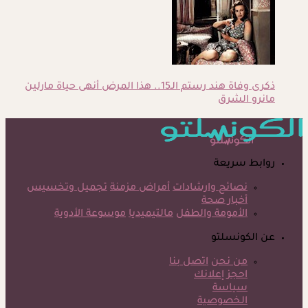
ذكرى وفاة هند رستم الـ15.. هذا المرض أنهى حياة مارلين
مانرو الشرق
روابط سريعة
نصائح وارشادات
أمراض مزمنة
تجميل وتخسيس
أخبار صحة
الأمومة والطفل
مالتيميديا
موسوعة الأدوية
عن الكونسلتو
من نحن
اتصل بنا
احجز إعلانك
سياسة
الخصوصية