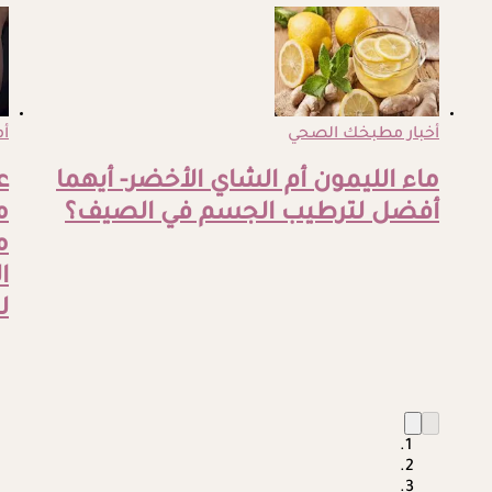
أخبار مطبخك الصحي
أم
ماء الليمون أم الشاي الأخضر- أيهما
ع
أفضل لترطيب الجسم في الصيف؟
م
م
ا
ل