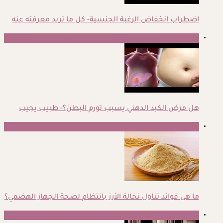
اضطراب انخفاض الرغبة الجنسية- كل ما تريد معرفته عنه
3
هل مرض الكبد الدهني يسبب تورم البطن؟- طبيب يجيب
4
ما هى فوائد تناول نخالة الأرز بانتظام لصحة الجهاز الهضمي؟
5