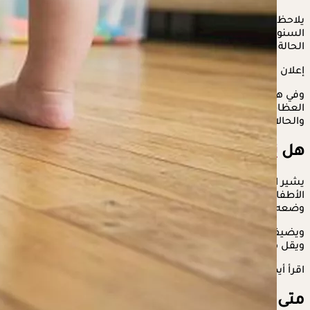
يلاحظ كثير من الآباء والأمهات وجود تقوس في ساقي الطفل خلال
السنوات الأولى من عمره، ما يثير القلق بشأن ما إذا كانت هذه
الحالة طبيعية أم تستدعي العلاج.
إعلان
وفي هذا السياق، يوضح الدكتور شريف البيسي، أخصائي جراحة
العظام والعمود الفقري، متى يكون
تقوس الساقين
طبيعيًا،
والحالات التي تستوجب التقييم الطبي.
هل
تقوس الساقين عند الأطفال
طبيعي؟
يشير البيسي إلى أن تقوس الساقين يُعد أمرًا طبيعيًا لدى معظم
الأطفال بعد الولادة، حيث يولد الطفل بدرجة من التقوس نتيجة
وضعه داخل الرحم.
ويضيف أن هذا التقوس يبدأ في التحسن تدريجيًا مع نمو الطفل،
ويقل مع التقدم في العمر.
اقرأ أيضًا:
تقوس الساقين عند الأطفال.. هل يشفى تلقائيا؟
متى يختفي التقوس الطبيعي؟