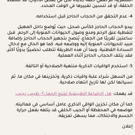
الشهرية، ثم ضعي حلقة جديدة لكن في بعض الأحيان، قد تسقط
الحلقة، أو قد تنسين تغييرها في الوقت المحدد.
4- عدم التحقق من الحجاب الحاجز قبل استخدامه.
يبدو الحجاب الحاجز ككأس ضحل، حيث يُوضع داخل المهبل
لتغطية عنق الرحم ومنع وصول الحيوانات المنوية إلى الرحم. قبل
ساعتين تقريبًا من الجماع، يُنصح بتجهيز الحجاب الحاجز بإضافة
مبيد للحيوانات المنوية إليه ووضعه فيه، كما هو الحال مع إدخال
السدادة القطنية. وبما أن هذه الطريقة تتطلب تحضيرًا يدويًا أكثر،
فقد يتلف الحجاب الحاجز أثناء العملية.
5- استخدم الواقيات الذكرية منتهية الصلاحية أو التالفة.
من السهل شراء علبة واقيات ذكرية، وتخزينها في مكان ما، ثم
نسيانها لكن لها تاريخ انتهاء صلاحية.
قد يهمك:
هل الرضاعة الطبيعية تمنع الحمل؟- طبيب يجيب
كما أن مكان تخزين الواقي الذكري عامل أساسي في فعاليته.
فوضعه في المحفظة أو الجيب الخلفي قد يتلفه بفعل حرارة
الجسم والاحتكاك، مما يسهل تمزيقه.
إعلان