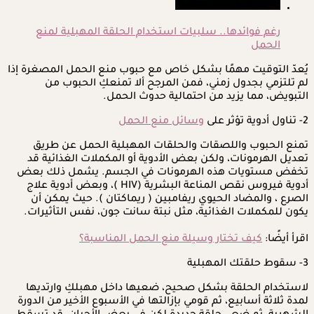
رغم فوائدها.. سلبيات استخدام الحلقة المهبلية لمنع
الحمل
يُعدّ التوقيت مهمًا بشكل خاص مع حبوب منع الحمل المصغرة إذا
لم تلتزمي بجدول زمني، فمن المرجح ألا تمنعكِ الحبوب من
التبويض، مما يزيد من احتمالية حدوث الحمل.
2- تناول أدوية تؤثر على
وسائل منع الحمل
تمنع الحبوب واللصقات والحلقات المهبلية الحمل عن طريق
تعديل الهرمونات، ولكن بعض الأدوية أو المكملات الغذائية قد
تخفض مستويات هذه الهرمونات في الجسم. يشمل ذلك بعض
أدوية فيروس نقص المناعة البشرية (HIV )، وبعض أدوية علاج
الصرع ، والمضاد الحيوي ريفامبين ( ريماكتان ). حيث يمكن أن
يكون للمكملات الغذائية، مثل نبتة سانت جون، نفس التأثيرات.
اقرأ أيضًا:
كيف تختار وسيلة منع الحمل المناسبة؟
3- سقوط حلقتك المهبلية
لاستخدام الحلقة بشكل صحيح، ضعيها داخل مهبلكِ وارتديها
لمدة ثلاثة أسابيع، ثم قومي بإزالتها في الأسبوع الأخير من الدورة