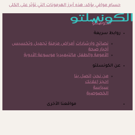
حسام موافي يؤكد: هذه أبرز الهرمونات التي تؤثر على الكلى
روابط سريعة
نصائح وارشادات
أمراض مزمنة
تجميل وتخسيس
أخبار صحة
الأمومة والطفل
مالتيميديا
موسوعة الأدوية
عن الكونسلتو
من نحن
اتصل بنا
احجز إعلانك
سياسة
الخصوصية
مواقعنا الأخرى