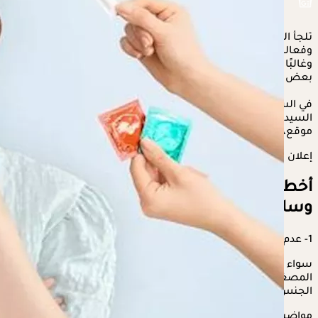
تلجأ السيدات إلى وسائل منع الحمل، لإنها من أكثر الطرق أمانًا
وفعالية لمنع الحمل، فهي سهلة الاستخدام، وبأسعار معقولة،
وغالبًا ما تُخفف من وطأة الدورة الشهرية، لكن ومع ذلك قد ترتكب
بعض السيدات عدة أخطاء عند استخدامها.
في السياق التالي، يوضح " الكونسلتو، أبرز الأخطاء التي قد ترتكبها
السيدات عند استخدام وسائل منع الحمل، وذلك حسبما جاء في
موقع، "webmd.
إعلان
أخطاء ترتكبها السيدات عند استخدام
وسائل منع الحمل
1- عدم تناول حبوب منع الحمل في الموعد المحدد
سواء كنتِ تتناولين حبوب منع الحمل المركبة أو حبوب منع الحمل
المصغرة ، عليكِ تناولها يوميًا في نفس الوقت، سواء مارستِ
الجنس أم لا .
مواضيع ذات صلة