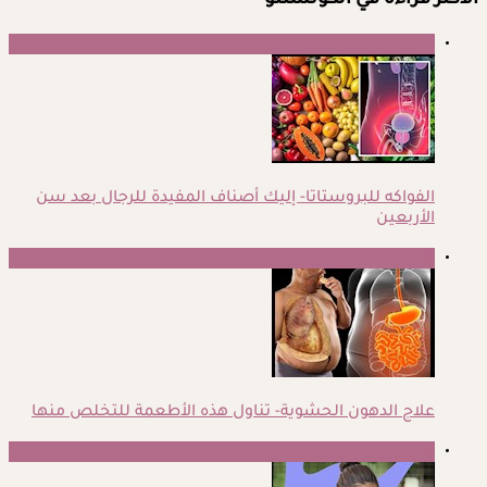
الأكثر قراءة في الكونسلتو
1
الفواكه للبروستاتا- إليك أصناف المفيدة للرجال بعد سن
الأربعين
2
علاج الدهون الحشوية- تناول هذه الأطعمة للتخلص منها
3