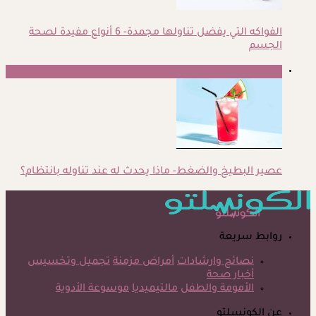
الفواكه التي يفضل تناولها مجمدة- 6 أنواع مفيدة لصحة
الجسم
5
عصير البطيخ والضغط- ماذا يحدث له عند تناوله بانتظام؟
روابط سريعة
نصائح وارشادات
أمراض مزمنة
تجميل وتخسيس
أخبار صحة
الأمومة والطفل
مالتيميديا
موسوعة الأدوية
عن الكونسلتو