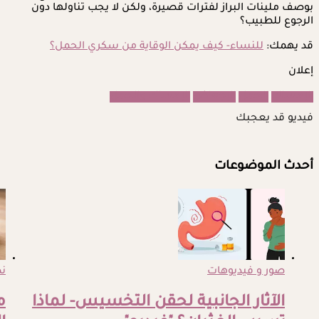
بوصف ملينات البراز لفترات قصيرة، ولكن لا يجب تناولها دون
الرجوع للطبيب؟
قد يهمك:
للنساء- كيف يمكن الوقاية من سكري الحمل؟
إعلان
الإمساك
الحمل
الإجهاض
الإمساك والحمل
فيديو قد يعجبك
أحدث الموضوعات
صور و فيديوهات
ن
الآثار الجانبية لحقن التخسيس- لماذا
م