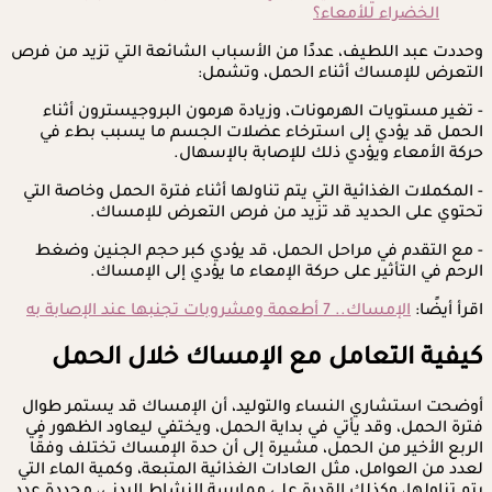
الخضراء للأمعاء؟
وحددت عبد اللطيف، عددًا من الأسباب الشائعة التي تزيد من فرص
التعرض للإمساك أثناء الحمل، وتشمل:
- تغير مستويات الهرمونات، وزيادة هرمون البروجيسترون أثناء
الحمل قد يؤدي إلى استرخاء عضلات الجسم ما يسبب بطء في
حركة الأمعاء ويؤدي ذلك للإصابة بالإسهال.
- المكملات الغذائية التي يتم تناولها أثناء فترة الحمل وخاصة التي
تحتوي على الحديد قد تزيد من فرص التعرض للإمساك.
- مع التقدم في مراحل الحمل، قد يؤدي كبر حجم الجنين وضغط
الرحم في التأثير على حركة الإمعاء ما يؤدي إلى الإمساك.
اقرأ أيضًا:
الإمساك.. 7 أطعمة ومشروبات تجنبها عند الإصابة به
كيفية التعامل مع الإمساك خلال الحمل
أوضحت استشاري النساء والتوليد، أن الإمساك قد يستمر طوال
فترة الحمل، وقد يأتي في بداية الحمل، ويختفي ليعاود الظهور في
الربع الأخير من الحمل، مشيرة إلى أن حدة الإمساك تختلف وفقًا
لعدد من العوامل، مثل العادات الغذائية المتبعة، وكمية الماء التي
يتم تناولها، وكذلك القدرة على ممارسة النشاط البدني، محددة عدد