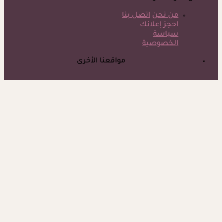
من نحن
اتصل بنا
احجز إعلانك
سياسة
الخصوصية
مواقعنا الأخرى
©
جميع الحقوق محفوظة لدى شركة جيميناي ميديا
كيف أعرف أن الدوخة بسبب الأنيميا؟- حسام موافي يجيب