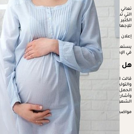
تعاني السيدات أثناء
الحمل
بالعديد من التغيرات البدنية والنفسية،
التي تسبب أعراضًا مزعجة، ويعد
الإمساك
أبرزها، وتتخوف الكثير
الكثير من النساء الحوامل منه، خشية من تسببه في التعرض
للإجهاض.
إعلان
يستعرض "الكونسلتو" في السطور التالية، حقيقة تسبب الإمساك
في الإصابة بالإجهاض أثناء الحمل.
هل هناك علاقة بين الإمساك والإجهاض؟
قالت الدكتورة إيمان عبد اللطيف، استشاري أمراض النساء
والتوليد، إن الإمساك من الأعراض الشائع حدوثها خلال مراحل
الحمل المختلفة، ولا يؤدي للإصابة بالإجهاض كما يعتقد البعض،
وأشارت إلى أنه يتسبب في الكثير من الأعراض المزعجة مثل
الشعور بعدم الراحة والانتفاخ وزيادة الضغط على الرحم.
مواضيع ذات صلة