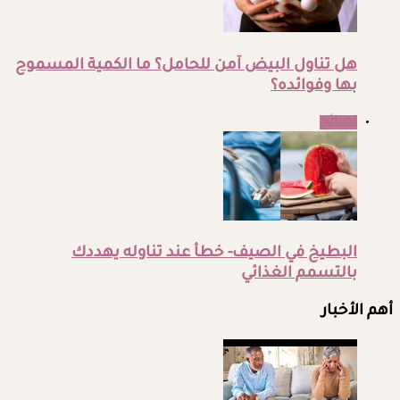
هل تناول البيض آمن للحامل؟ ما الكمية المسموح
بها وفوائده؟
نصائح
البطيخ في الصيف- خطأ عند تناوله يهددك
بالتسمم الغذائي
أهم الأخبار