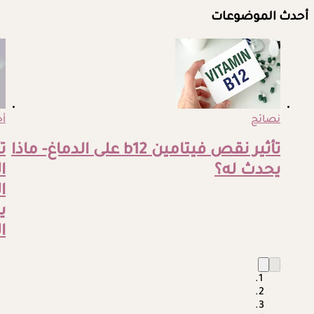
أحدث الموضوعات
نصائح
أخ
تأثير نقص فيتامين b12 على الدماغ- ماذا
ت
يحدث له؟
ا
ا
ي
ا