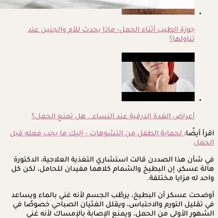
جوزة الطيب أثناء الحمل- ماذا يحدث للأم والجنين عند
تناولها؟
أعراض الغدة الدرقية عند النساء.. هل تمنع الحمل؟
اقرأ أيضًا:
لحماية الطفل من التشوهات - إليك ما يجب فعله قبل
الحمل
في شأن هذا الصددن قالت استشاري التغذية العلاجية، الدكتورة
هالة عسكر، إن البطيخ والشمام كلاهما مفيدان للحامل، لكن كل
واحد له مزايا مختلفة.
أوضحت عسكر أن البطيخ، يرطّب الجسم لأنه غني بالماء ويساعد
في تقليل التورم والاحتباس، ويقلل الغثيان الصباحي خصوصًا في
الشهور الأولى من الحمل، ويمنع الإصابة بالإمساك لأنه غني