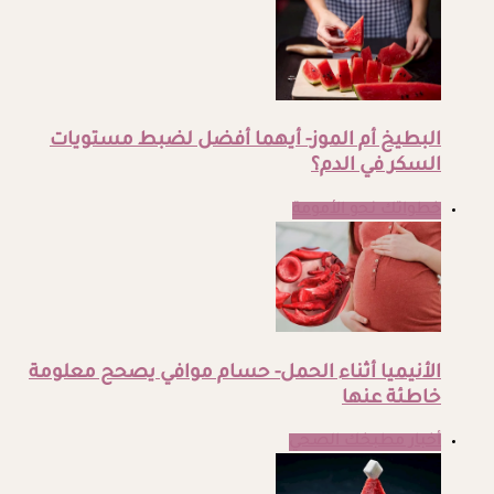
البطيخ أم الموز- أيهما أفضل لضبط مستويات
السكر في الدم؟
خطواتك نحو الأمومة
الأنيميا أثناء الحمل- حسام موافي يصحح معلومة
خاطئة عنها
أخبار مطبخك الصحي