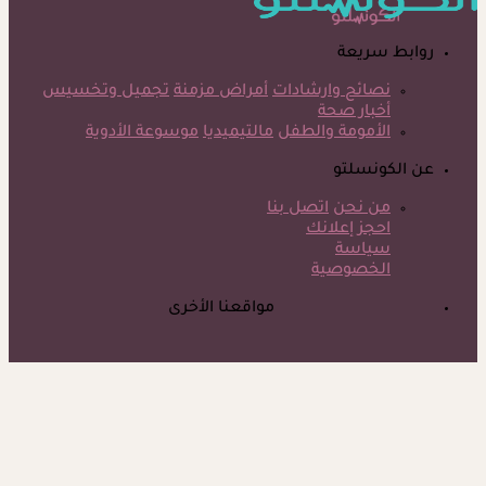
روابط سريعة
نصائح وارشادات
أمراض مزمنة
تجميل وتخسيس
أخبار صحة
الأمومة والطفل
مالتيميديا
موسوعة الأدوية
عن الكونسلتو
من نحن
اتصل بنا
احجز إعلانك
سياسة
الخصوصية
مواقعنا الأخرى
©
جميع الحقوق محفوظة لدى شركة جيميناي ميديا