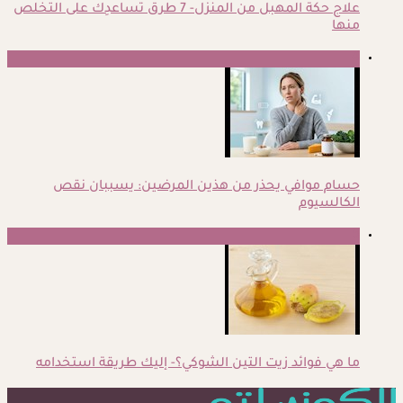
علاج حكة المهبل من المنزل- 7 طرق تساعدِك على التخلص
منها
4
حسام موافي يحذر من هذين المرضين: يسببان نقص
الكالسيوم
5
ما هي فوائد زيت التين الشوكي؟- إليك طريقة استخدامه