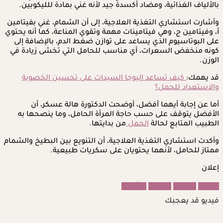
بالألياف الغذائية، ومضاد أكسدة جيد لأنه غني بمادة للليكوبين.
وأشارت استشاري التغذية العلاجية، إلى أن الشمام، غني بفيتامين
أ، وفيتامين ج، وهي فيتامينات مهمة وتقوي المناعة، كما أنه يحتوي
على البوتاسيوم الذي يساعد على توازن ضغط الدم، بالإضافة إلى
كونه منخفض السعرات، أي مناسب للحامل التي تخشى زيادة في
الوزن.
قد يهمك:
كيف تساعد اليوجا السيدات على تحسين الخصوبة
والاستعداد للحمل؟
أما عن إجابة أيهما أفضل، أوضحت الدكتورة هالة عسكر، أن
الأفضل يتوقف على حسب حاجة المرأة الحامل، وما ينصحها به
الطبيب المتابع لحالة
الحمل
من بدايتها.
وأكدت استشاري التغذية العلاجية، أن التنويع بين البطيخ والشمام
ممتاز للحامل، لأنهما يحتويان على سكريات طبيعية.
إعلان
الحمل
الحامل
البطيخ
الشمام
فيديو قد يعجبك