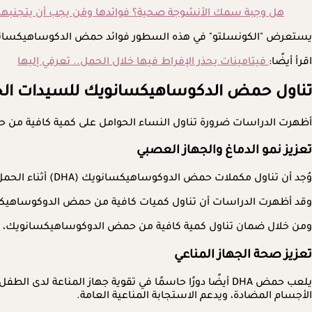
هل وجبة سمك الأنشوجة صحية؟ فوائدها ومَن يجب أن يتجنبها
يستعرض "الكونسلتو" في هذه السطور فوائد حمض الدكوساهيكسانويك خلال فتر
اقرأ أيضًا:
فيتامينات يحذر الإفراط فيها خلال الحمل.. تعرفي إليها
تناول حمض الدكوساهيكسانويك للسيدات ال
أظهرت الدراسات ضرورة تناول النساء الحوامل على كمية كافية من حمض الدوكوسا
تعزيز نمو الدماغ والجهاز العصبي
وُجد أن تناول مكملات حمض الدوكوساهيكسانويك (DHA) أثناء الحمل يُعزز نمو دماغ الطفل وأنسجة شبكيته وجهازه العصبي.
وقد أظهرت الدراسات أن تناول كميات كافية من حمض الدوكوساهيكسانو
ومن خلال ضمان تناول كمية كافية من حمض الدوكوساهيكسانويك، يُمك
تعزيز صحة الجهاز المناعي
الأجسام المضادة، ويدعم الاستجابة المناعية العامة.