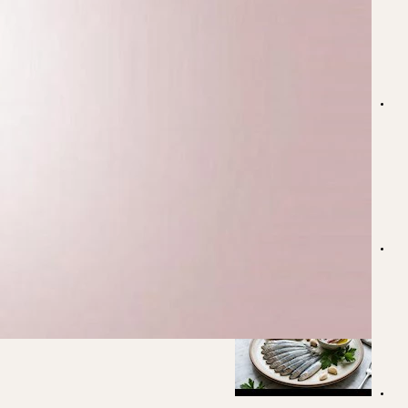
هل شرب الماء البارد آمن أثناء الحمل؟ دراسة علمية تكشف مفا
أعراض جفاف العين أثناء الحمل- دليلكِ للتخلص منه