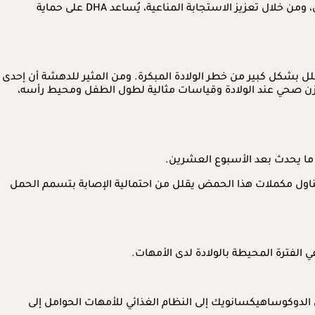
إن تناول كمية كافية من DHA أثناء الحمل والرضاعة الطبيعية يُعزز نقل هذه المادة الغذائية المفيدة إلى الطفل، مما يدعم نمو جهازه المناعي، ومن خلال تعزيز الاستجابة المناعية، يُساعد DHA على حماية
ّع ومع ذلك، أظهرت أبحاث مستفيضة أن تناول مكملات DHA أثناء الحمل يمكن أن يقلل بشكل كبير من خطر الولادة المبكرة. ومن المثير للدهشة أن إحدى
من الخطر بنسبة 42%، مع إطالة فترة الحمل، بالإضافة على ذلك، يرتبط تناول DHA أثناء الحمل بوزن صحي عند الولادة وقياسات مثالية لطول الطفل ومحيط رأسه،
 ما يحدث بعد الأسبوع العشرين.
عالة فيما يتعلق بتأثير مكملات حمض الدوكوساهيكسانويك (DHA)، حيث أشارت إلى أن تناول مكملات هذا الحمض يقلل من احتمالية الإصابة بتسمم الحمل
الدوكوساهيكسانويك إلى النظام الغذائي للأمهات الحوامل إلى