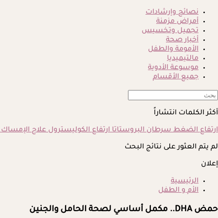
نصائح وإرشادات
أمراض مزمنة
تجميل وتخسيس
أخبار صحة
الأمومة والطفل
مالتيميديا
موسوعة الأدوية
جميع الأقسام
أكثر الكلمات انتشاراً
ارتفاع الضغط
سرطان البروستاتا
ارتفاع الكوليسترول
علاج الإمساك
لم يتم العثور على نتائج البحث
إعلان
الرئيسية
الأم و الطفل
حمض DHA.. مكمل أساسي لصحة الحامل والجنين