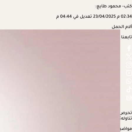
كتب- محمود طايع:
02:34 م
23/04/2025
تعديل في 04:44 م
آلام الحمل
تابعنا على
تحرص السيدات خلال فترات
الحمل
على تناول المكملات الغذائية، لل
تناوله؟
مواضيع ذات صلة