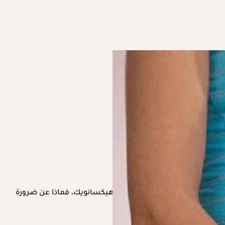
ين هذه المكملات حمض الدكوساهيكسانويك، فماذا عن ضرورة