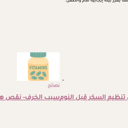
ا يعزز بيئة إيجابية للأم والطفل.
نصائح
سبب الخرف- نقص هذه