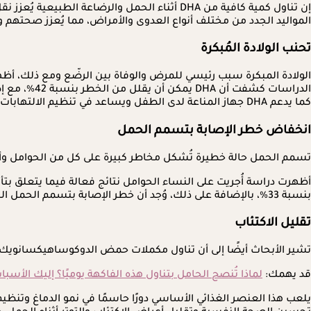
المواليد الجدد من مختلف أنواع العدوى والأمراض، مما يُعزز صحتهم
تحنب الولادة المُبكرة
كما يدعم DHA جهاز المناعة لدى الطفل ويساعد في تنظيم الالتهابات.
انخفاض خطر الإصابة بتسمم الحمل
تسمم الحمل حالة خطيرة تُشكل مخاطر كبيرة على كل من الحوامل وأطف
بنسبة 33%، بالإضافة على ذلك، وُجد أن خطر الإصابة بتسمم الحمل الشديد انخفض بنسبة أكبر بلغت 54%.
تقليل الاكتئاب
تشير الأبحاث أيضًا إلى أن تناول مكملات حمض الدوكوساهيكسانويك (DHA) أثناء الحمل يمكن أن يقلل من خطر الإصابة بالاكتئاب والتوتر في الفترة المحيطة بالولادة لدى الأم
قد يهمك:
لماذا تُنصح الحامل بتناول هذه الفاكهة يوميًا؟ إليك الأسبا
يلعب هذا العنصر الغذائي الأساسي دورًا حاسمًا في نمو الدماغ وتنظ