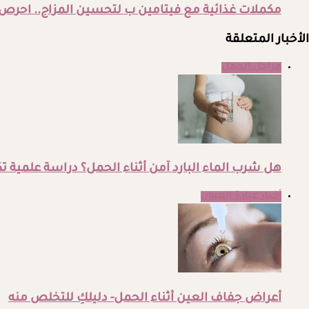
مكملات غذائية مع فيتامين ب لتحسين المزاج.. احرص ع
الأخبار المتعلقة
مراحل الحمل
هل شرب الماء البارد آمن أثناء الحمل؟ دراسة علمية
أخبار عيادة العيون
أعراض جفاف العين أثناء الحمل- دليلكِ للتخلص منه