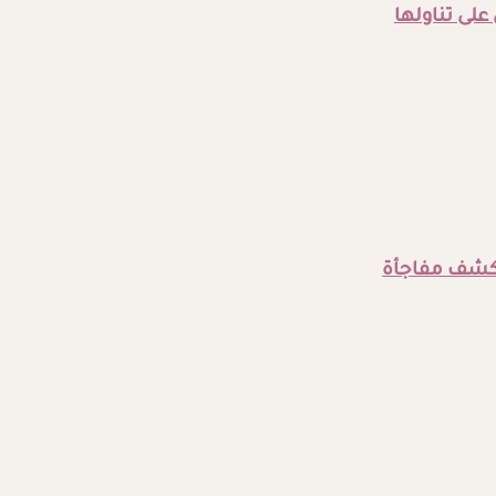
لى تناولها
 تكشف مفاجأة