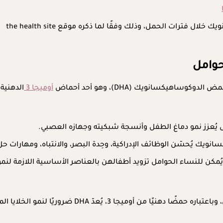
ات الحمل، وذلك وفقًا لما ذكره موقع the health site
حوامل
هيكسانويك (DHA)، وهو أحد أحماض
أوميجا 3
الدهنية.
يك يُحسّن الوظائف الإدراكية، وحِدة البصر، والانتباه، ومهارات ح
ن للنساء الحوامل تزويد أطفالهن بالعناصر الأساسية اللازمة لنمو
يلعب حمض DHA أيضًا دورًا حاسمًا في تقوية جهاز المناع