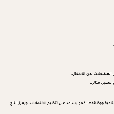
ل المشكلات لدى الأطفال.
 عصبي مثالي.
ة لدى الطفل، وباعتباره حمضًا دهنيًا من أوميجا 3، يُعدّ DHA ضروريًا لنمو الخلايا المناعية ووظائفها، فهو يساعد على تنظيم الالتهابات، ويعزز إنتاج