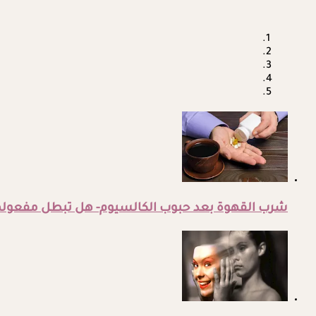
شرب القهوة بعد حبوب الكالسيوم- هل تبطل مفعوله