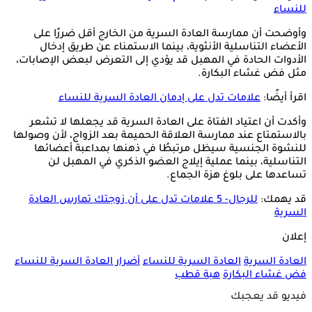
للنساء
وأوضحت أن ممارسة العادة السرية من الخارج أقل ضررًا على
الأعضاء التناسلية الأنثوية، بينما الاستمناء عن طريق إدخال
الأدوات الحادة في المهبل قد يؤدي إلى التعرض لبعض الإصابات،
مثل فض غشاء البكارة.
اقرأ أيضًا:
علامات تدل على إدمان العادة السرية للنساء
وأكدت أن اعتياد الفتاة على العادة السرية قد يجعلها لا تشعر
بالاستمتاع عند ممارسة العلاقة الحميمة بعد الزواج، لأن وصولها
للنشوة الجنسية سيظل مرتبطًا في ذهنها بمداعبة أعضائها
التناسلية، بينما عملية إيلاج العضو الذكري في المهبل لن
تساعدها على بلوغ هزة الجماع.
قد يهمك:
للرجال- 5 علامات تدل على أن زوجتك تمارس العادة
السرية
إعلان
العادة السرية
العادة السرية للنساء
أضرار العادة السرية للنساء
فض غشاء البكارة
هبة قطب
فيديو قد يعجبك