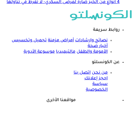
4 أنواع من الخبز ضارة لمرضى السكري- لا تُفرط في تناولها
روابط سريعة
نصائح وارشادات
أمراض مزمنة
تجميل وتخسيس
أخبار صحة
الأمومة والطفل
مالتيميديا
موسوعة الأدوية
عن الكونسلتو
من نحن
اتصل بنا
احجز إعلانك
سياسة
الخصوصية
مواقعنا الأخرى