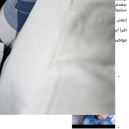
ببعدم ممارسة
العادة السرية
قبل الزواج، لما تسببه من تأثيرات
سلبية على صحتهن الجنسية.
إعلان
اقرأ أيضًا:
س & ج.. كل ما تريد معرفته عن العادة السرية
مواضيع ذات صلة
علاقة النحافة بالعادة السرية- هل الاستمناء يسبب فقدان
الوزن؟