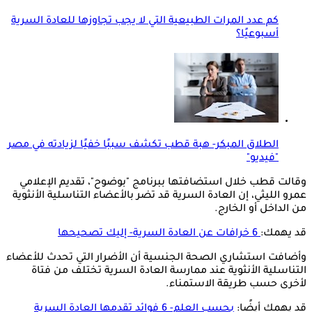
كم عدد المرات الطبيعية التي لا يجب تجاوزها للعادة السرية
أسبوعيًا؟
الطلاق المبكر- هبة قطب تكشف سببًا خفيًا لزيادته في مصر
"فيديو"
وقالت قطب خلال استضافتها ببرنامج "بوضوح"، تقديم الإعلامي
عمرو الليثي، إن العادة السرية قد تضر بالأعضاء التناسلية الأنثوية
من الداخل أو الخارج.
قد يهمك:
6 خرافات عن العادة السرية- إليك تصحيحها
وأضافت استشاري الصحة الجنسية أن الأضرار التي تحدث للأعضاء
التناسلية الأنثوية عند ممارسة العادة السرية تختلف من فتاة
لأخرى حسب طريقة الاستمناء.
قد يهمك أيضًا:
بحسب العلم- 6 فوائد تقدمها العادة السرية