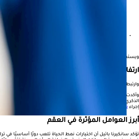
دراسة: عطركِ قد يصيبكِ بأمراض القلب والعقم
ويستعرض موقع "الكونسلتو" خلال السطور التالية أسباب إقبال الرجال على تحلي
ارتفاع معدلات العقم بين الرجال
وارتبطت مشكلات العقم بصحة المرأة، إلا أن الدراسات الحديثة تؤكد أن الرجال يتحملون المسؤولية عن 20% من حالا
وأكدت الدكتورة سانكيرنا باتيل، أخصائية الخصوبة في مركز نوفا آي 
الذكري، مشيرة إلى أن التغيرات في نمط الحياة، والتعرض للملوثات البيئ
إجراء
تحليل السائل المنوي
للكشف عن المشكلات مبكرًا والسعي للع
أبرز العوامل المؤثرة في العقم
تؤكد سانكيرنا باتيل أن اختيارات نمط الحياة تلعب دورًا أساسيًا في 