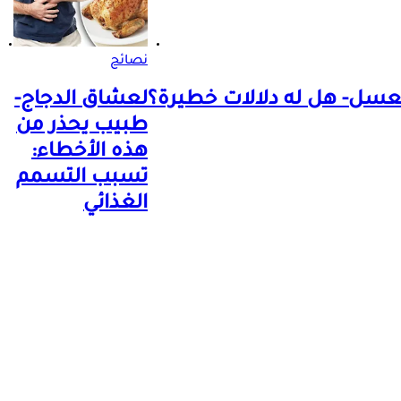
نصائح
لعسل- هل له دلالات خطيرة؟
لعشاق الدجاج-
طبيب يحذر من
هذه الأخطاء:
تسبب التسمم
الغذائي