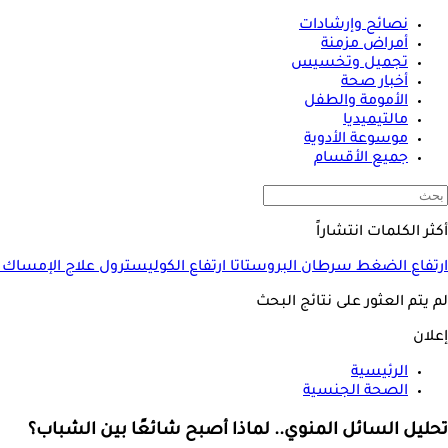
نصائح وإرشادات
أمراض مزمنة
تجميل وتخسيس
أخبار صحة
الأمومة والطفل
مالتيميديا
موسوعة الأدوية
جميع الأقسام
أكثر الكلمات انتشاراً
ارتفاع الضغط
سرطان البروستاتا
ارتفاع الكوليسترول
علاج الإمساك
لم يتم العثور على نتائج البحث
إعلان
الرئيسية
الصحة الجنسية
تحليل السائل المنوي.. لماذا أصبح شائعًا بين الشباب؟