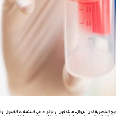
ل السائل خلال فترة العشرينات والثلاثينات، وفقا لموقع"the health site"..
ت العقم، ويساهمون في 30% إلى 40% من الحالات الأخرى.
في إف للخصوبة، أن مشكلات الحيوانات المنوية، مثل انخفاض العدد و
ية، والتوتر المزمن، من أبرز العوامل التي أسهمت في تراجع جودة الحيو
لاج.
تراجع الخصوبة لدى الرجال، فالتدخين، والإفراط في استهلاك الكحول، و