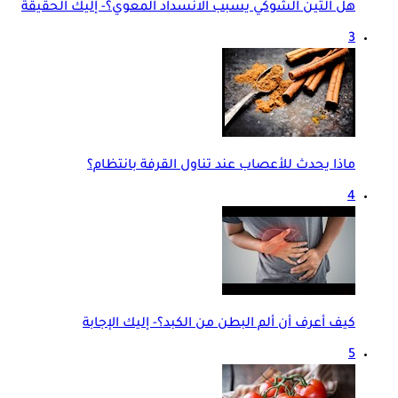
هل التين الشوكي يسبب الانسداد المعوي؟- إليك الحقيقة
3
ماذا يحدث للأعصاب عند تناول القرفة بانتظام؟
4
كيف أعرف أن ألم البطن من الكبد؟- إليك الإجابة
5