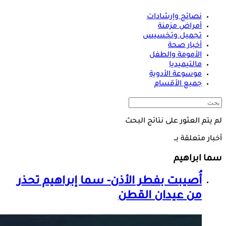
نصائح وإرشادات
أمراض مزمنة
تجميل وتخسيس
أخبار صحة
الأمومة والطفل
مالتيميديا
موسوعة الأدوية
جميع الأقسام
لم يتم العثور على نتائج البحث
أخبار متعلقة بــ
سما ابراهيم
أُصيبت بفطر الأذن- سما إبراهيم تحذر
من عيدان القطن