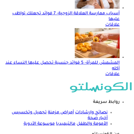
أسباب ممارسة العلاقة الزوجية- 7 فوائد تجعلك تواظب
عليها
علاقات
المشمش للمرأة- 5 فوائد جنسية تحصل عليها النساء عند
أكله
علاقات
روابط سريعة
نصائح وارشادات
أمراض مزمنة
تجميل وتخسيس
أخبار صحة
الأمومة والطفل
مالتيميديا
موسوعة الأدوية