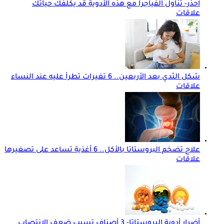
احذر- تناول الفياجرا مع هذه الأدوية قد يكلفك حياتك
علاقات
شكل الثدي بعد الأربعين.. 6 تغيرات تطرأ عليه عند النساء
علاقات
علاج تضخم البروستاتا بالأكل.. 6 أغذية تساعد على تصغيرها
علاقات
أضرار أدوية البروستاتا- 3 أصناف تسبب ضعف الانتصاب