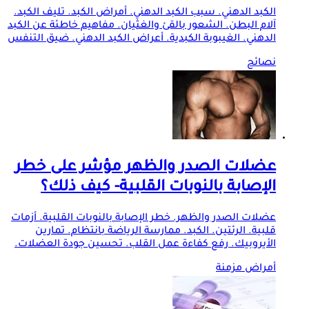
الكبد الدهني. سبب الكبد الدهني. أمراض الكبد. تليف الكبد.
آلام البطن. الشعور بالقئ والغثيان. مفاهيم خاطئة عن الكبد
الدهني. الغيبوبة الكبدية. أعراض الكبد الدهني. ضيق التنفس
نصائح
عضلات الصدر والظهر مؤشر على خطر
الإصابة بالنوبات القلبية- كيف ذلك؟
عضلات الصدر والظهر. خطر الإصابة بالنوبات القلبية. أزمات
قلبية. الرئتين. الكبد. ممارسة الرياضة بانتظام. تمارين
الأيروبيك. رفع كفاءة عمل القلب. تحسين جودة العضلات.
أمراض مزمنة