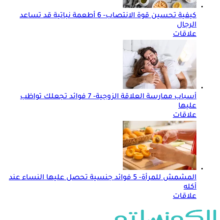
كيفية تحسين قوة الانتصاب- 6 أطعمة نباتية قد تساعد
الرجال
علاقات
أسباب ممارسة العلاقة الزوجية- 7 فوائد تجعلك تواظب
عليها
علاقات
المشمش للمرأة- 5 فوائد جنسية تحصل عليها النساء عند
أكله
علاقات