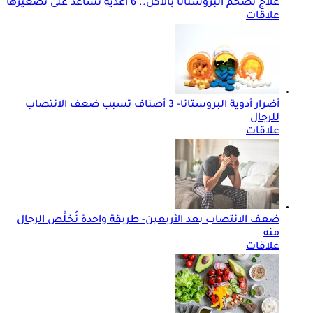
علاج تضخم البروستاتا بالأكل.. 6 أغذية تساعد على تصغيرها
علاقات
أضرار أدوية البروستاتا- 3 أصناف تسبب ضعف الانتصاب
للرجال
علاقات
ضعف الانتصاب بعد الأربعين- طريقة واحدة تُخلِّص الرجال
منه
علاقات