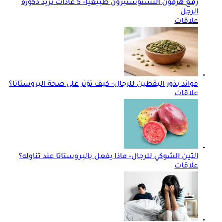
رفع هرمون التستوستيرون طبيعيًا- 5 عادات تزيد ذكورة
الرجل
علاقات
فوائد بذور اليقطين للرجال- كيف تؤثر على صحة البروستاتا؟
علاقات
التين الشوكي للرجال- ماذا يفعل بالبروستاتا عند تناوله؟
علاقات