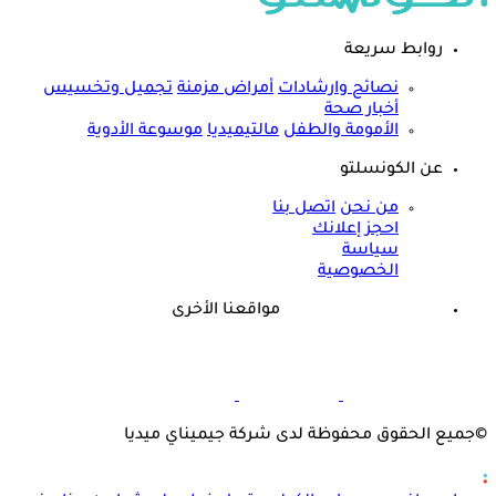
روابط سريعة
نصائح وارشادات
أمراض مزمنة
تجميل وتخسيس
أخبار صحة
الأمومة والطفل
مالتيميديا
موسوعة الأدوية
عن الكونسلتو
من نحن
اتصل بنا
احجز إعلانك
سياسة
الخصوصية
مواقعنا الأخرى
©
جميع الحقوق محفوظة لدى شركة جيميناي ميديا