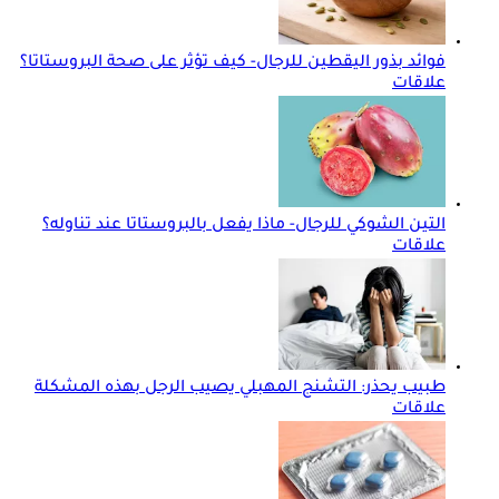
فوائد بذور اليقطين للرجال- كيف تؤثر على صحة البروستاتا؟
علاقات
التين الشوكي للرجال- ماذا يفعل بالبروستاتا عند تناوله؟
علاقات
طبيب يحذر: التشنج المهبلي يصيب الرجل بهذه المشكلة
علاقات