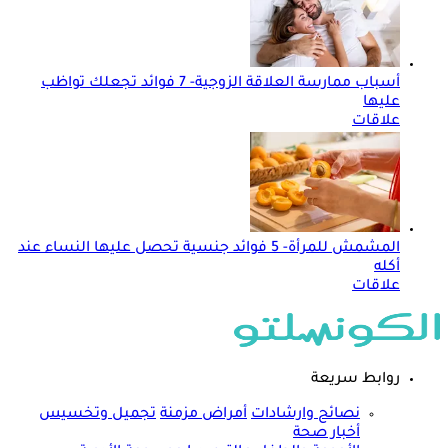
أسباب ممارسة العلاقة الزوجية- 7 فوائد تجعلك تواظب
عليها
علاقات
المشمش للمرأة- 5 فوائد جنسية تحصل عليها النساء عند
أكله
علاقات
روابط سريعة
نصائح وارشادات
أمراض مزمنة
تجميل وتخسيس
أخبار صحة