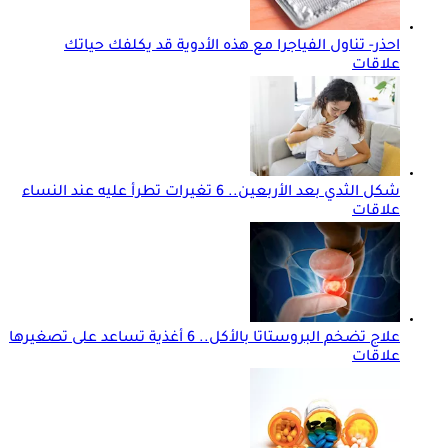
احذر- تناول الفياجرا مع هذه الأدوية قد يكلفك حياتك
علاقات
شكل الثدي بعد الأربعين.. 6 تغيرات تطرأ عليه عند النساء
علاقات
علاج تضخم البروستاتا بالأكل.. 6 أغذية تساعد على تصغيرها
علاقات