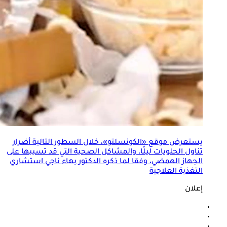
يستعرض موقع «الكونسلتو»، خلال السطور التالية أضرار
تناول الحلويات ليلًا، والمشاكل الصحية التي قد تسببها على
الجهاز الهمضي، وفقا لما ذكره الدكتور بهاء ناجي استشاري
التغذية العلاجية
إعلان