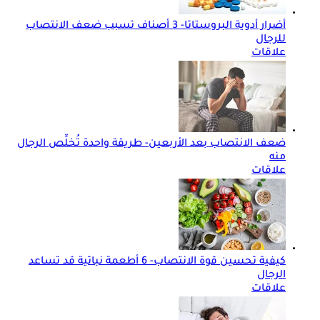
أضرار أدوية البروستاتا- 3 أصناف تسبب ضعف الانتصاب
للرجال
علاقات
ضعف الانتصاب بعد الأربعين- طريقة واحدة تُخلِّص الرجال
منه
علاقات
كيفية تحسين قوة الانتصاب- 6 أطعمة نباتية قد تساعد
الرجال
علاقات