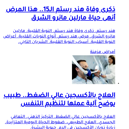
ذكرى وفاة هند رستم الـ15.. هذا المرض
أنهى حياة مارلين مانرو الشرق
هند رستم. ذكرى وفاة هند رستم. النوبة القلبية. مارلين
مانرو الشرق. مرض هند رستم. أنواع النوبات القلبية. أعراض
النوبة القلبية. أسباب النوبة القلبية. الشريان التاجي.
أمراض مزمنة
العلاج بالأكسجين عالي الضغط.. طبيب
يوضح آلية عملها لتنظيم التنفس
العلاج بالأكسجين عالي الضغط. التركيز الذهني. التعافي
الجسدي. العلاج الطبيعي. ضغوط الحياة اليومية المتزايدة.
زيادة ذوبان الأكسجين في الدم. حيوية البشرة.