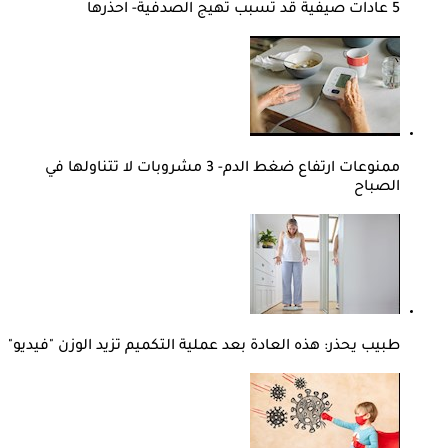
5 عادات صيفية قد تسبب تهيج الصدفية- احذرها
ممنوعات ارتفاع ضغط الدم- 3 مشروبات لا تتناولها في
الصباح
طبيب يحذر: هذه العادة بعد عملية التكميم تزيد الوزن "فيديو"