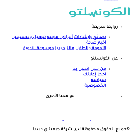
روابط سريعة
نصائح وارشادات
أمراض مزمنة
تجميل وتخسيس
أخبار صحة
الأمومة والطفل
مالتيميديا
موسوعة الأدوية
عن الكونسلتو
من نحن
اتصل بنا
احجز إعلانك
سياسة
الخصوصية
مواقعنا الأخرى
©
جميع الحقوق محفوظة لدى شركة جيميناي ميديا