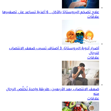
علاج تضخم البروستاتا بالأكل.. 6 أغذية تساعد على تصغيرها
علاقات
أضرار أدوية البروستاتا- 3 أصناف تسبب ضعف الانتصاب
للرجال
علاقات
ضعف الانتصاب بعد الأربعين- طريقة واحدة تُخلِّص الرجال
منه
علاقات