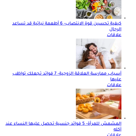
كيفية تحسين قوة الانتصاب- 6 أطعمة نباتية قد تساعد
الرجال
علاقات
أسباب ممارسة العلاقة الزوجية- 7 فوائد تجعلك تواظب
عليها
علاقات
المشمش للمرأة- 5 فوائد جنسية تحصل عليها النساء عند
أكله
علاقات