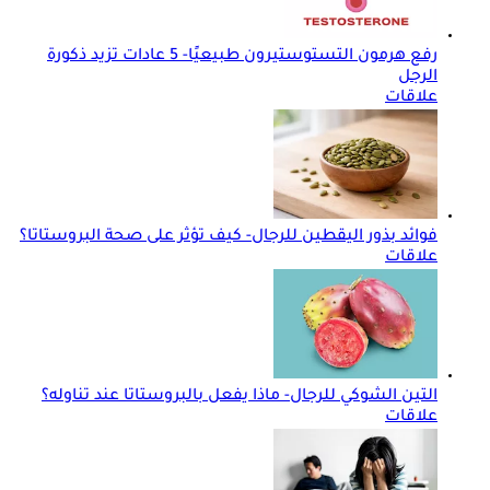
رفع هرمون التستوستيرون طبيعيًا- 5 عادات تزيد ذكورة
الرجل
علاقات
فوائد بذور اليقطين للرجال- كيف تؤثر على صحة البروستاتا؟
علاقات
التين الشوكي للرجال- ماذا يفعل بالبروستاتا عند تناوله؟
علاقات