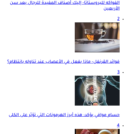
الفواكه للبروستاتا- إليك أصناف المفيدة للرجال بعد سن
الأربعين
2
فوائد القرنفل- ماذا يفعل في الأعصاب عند تناوله بانتظام؟
3
حسام موافي يؤكد: هذه أبرز الهرمونات التي تؤثر على الكلى
4