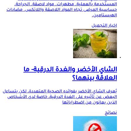
المستخدمة بالعملية. مطهرات. مواد لاصقة. الجراحة.
حساسية المرضى تجاه المواد اللاصقة واللاتكس. مضادات
الهيستامين.
اخبار التجميل
الشاي الأخضر والغدة الدرقية- ما
العلاقة بينهما؟
يُعرف الشاي الأخضر بفوائده الصحية المتعددة، لكن يتساءل
البعض عن تأثيره على الغدة الدرقية، خاصة لدى الأشخاص
الذين يعانون من اضطراباتها
نصائح