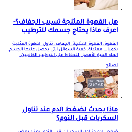
هل القهوة المثلجة تسبب الجفاف؟-
اعرف ماذا يحتاج جسمك للترطيب
القهوة. القهوة المثلجة. الجفاف. تناول القهوة المثلجة
بكميات معتدلة. كمية السوائل التي يحصل عليها الجسم.
الماء الخيار الأفضل للحفاظ على الترطيب.الكافيين.
نصائح
ماذا يحدث لضغط الدم عند تناول
السكريات قبل النوم؟
ضغط الدم وتناول السكريات قبل النوم، يعتاد بعض