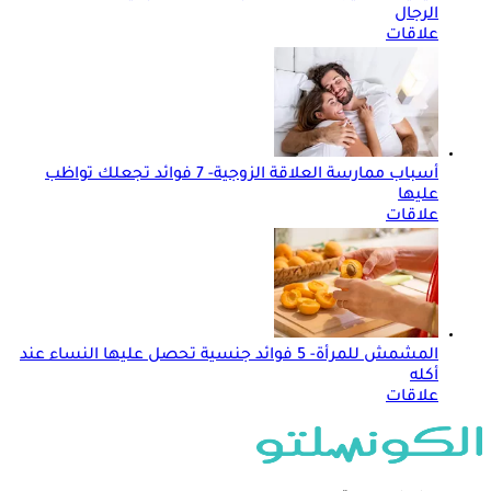
الرجال
علاقات
أسباب ممارسة العلاقة الزوجية- 7 فوائد تجعلك تواظب
عليها
علاقات
المشمش للمرأة- 5 فوائد جنسية تحصل عليها النساء عند
أكله
علاقات