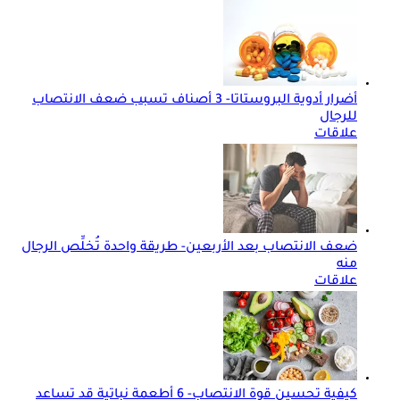
أضرار أدوية البروستاتا- 3 أصناف تسبب ضعف الانتصاب
للرجال
علاقات
ضعف الانتصاب بعد الأربعين- طريقة واحدة تُخلِّص الرجال
منه
علاقات
كيفية تحسين قوة الانتصاب- 6 أطعمة نباتية قد تساعد