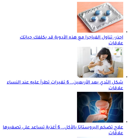
احذر- تناول الفياجرا مع هذه الأدوية قد يكلفك حياتك
علاقات
شكل الثدي بعد الأربعين.. 6 تغيرات تطرأ عليه عند النساء
علاقات
علاج تضخم البروستاتا بالأكل.. 6 أغذية تساعد على تصغيرها
علاقات