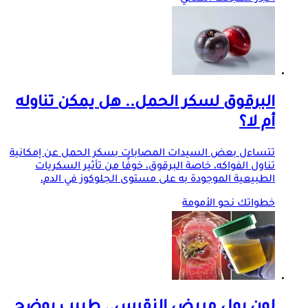
البرقوق لسكر الحمل.. هل يمكن تناوله
أم لا؟
تتساءل بعض السيدات المصابات بسكر الحمل عن إمكانية
تناول الفواكه، خاصة البرقوق، خوفًا من تأثير السكريات
الطبيعية الموجودة به على مستوى الجلوكوز في الدم،
خطواتك نحو الأمومة