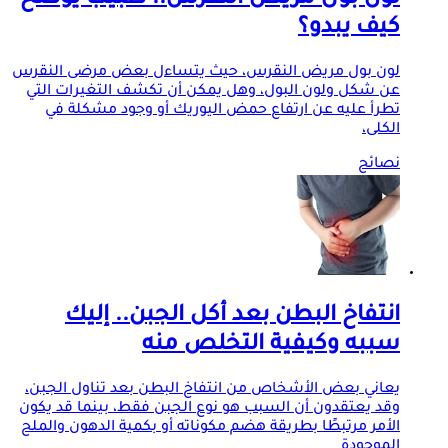
لون بول مريض النقرس.. طبيب يوضح
كيف يبدو؟
لون بول مريض النقرس، حيث يتساءل بعض مرضى النقرس
عن شكل ولون البول، وهل يمكن أن تكشف التغيرات التي
تطرأ عليه عن ارتفاع حمض اليوريك أو وجود مشكلة في
الكلى،
نصائح
انتفاخ البطن بعد أكل الجبن.. إليك
سببه وكيفية التخلص منه
يعاني بعض الأشخاص من انتفاخ البطن بعد تناول الجبن،
وقد يعتقدون أن السبب هو نوع الجبن فقط، بينما قد يكون
الأمر مرتبطًا بطريقة هضم مكوناته أو بكمية الدهون والملح
الموجودة