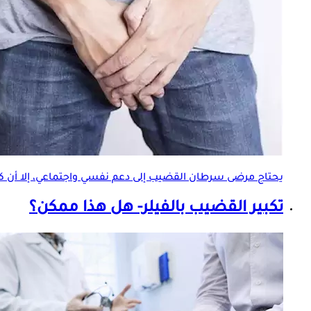
يحتاج مرضى سرطان القضيب إلى دعم نفسي واجتماعي، إلا أن كث
تكبير القضيب بالفيلر- هل هذا ممكن؟