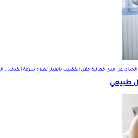
حداد، عن مدى فعالية حقن القضيب بالفيلر لعلاج سرعة القذف... الم