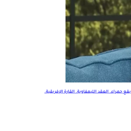
بقع حمراء. العقد الليمفاوية. القارة الإفريقية.