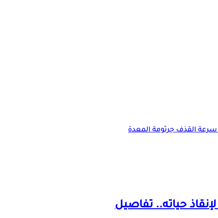
سرعة القذف
جرثومة المعدة
إنقاذ حياته.. تفاصيل