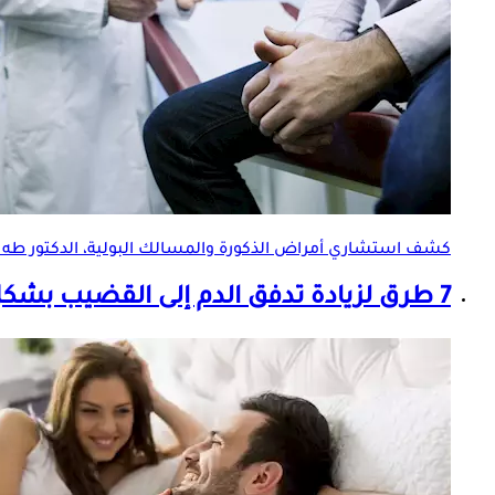
كشف استشاري أمراض الذكورة والمسالك البولية، الدكتور طه ال
7 طرق لزيادة تدفق الدم إلى القضيب بشكل طبيعي