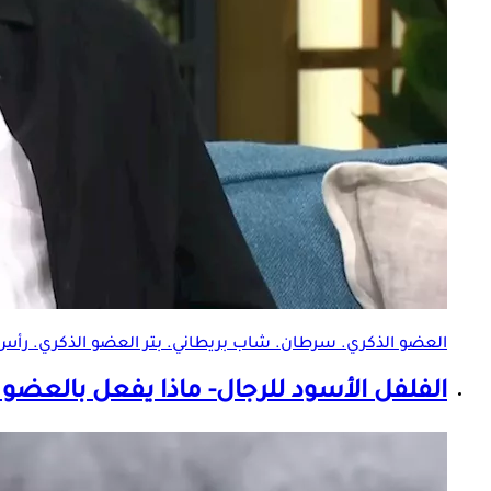
العضو الذكري
. سرطان. شاب بريطاني. بتر
العضو الذكري
. رأ
الفلفل الأسود للرجال- ماذا يفعل ب
العضو ا