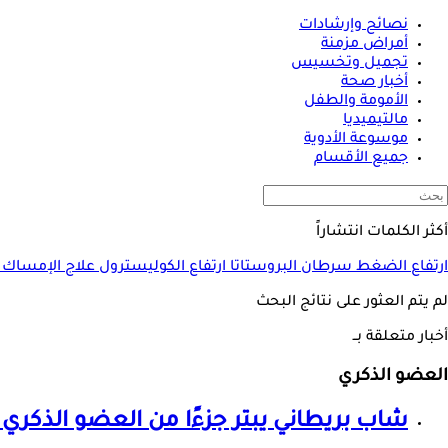
نصائح وإرشادات
أمراض مزمنة
تجميل وتخسيس
أخبار صحة
الأمومة والطفل
مالتيميديا
موسوعة الأدوية
جميع الأقسام
أكثر الكلمات انتشاراً
ارتفاع الضغط
سرطان البروستاتا
ارتفاع الكوليسترول
علاج الإمساك
لم يتم العثور على نتائج البحث
أخبار متعلقة بــ
العضو الذكري
شاب بريطاني يبتر جزءًا من
العضو الذكري
ل