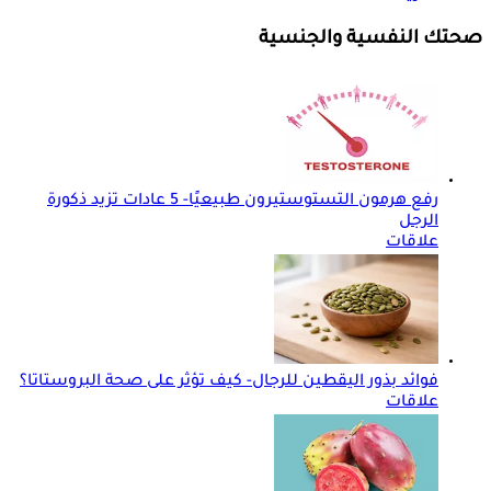
صحتك النفسية والجنسية
رفع هرمون التستوستيرون طبيعيًا- 5 عادات تزيد ذكورة
الرجل
علاقات
فوائد بذور اليقطين للرجال- كيف تؤثر على صحة البروستاتا؟
علاقات