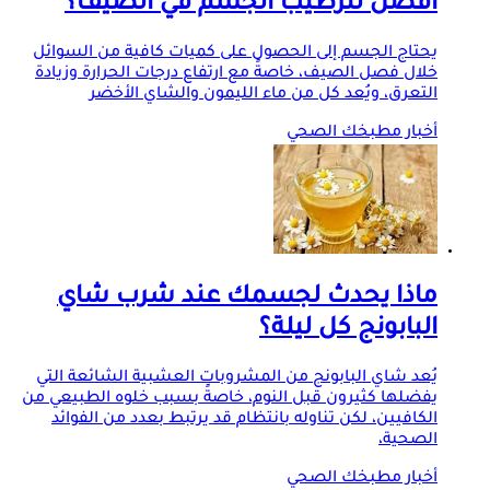
أفضل لترطيب الجسم في الصيف؟
يحتاج الجسم إلى الحصول على كميات كافية من السوائل
خلال فصل الصيف، خاصةً مع ارتفاع درجات الحرارة وزيادة
التعرق، ويُعد كل من ماء الليمون والشاي الأخضر
أخبار مطبخك الصحي
ماذا يحدث لجسمك عند شرب شاي
البابونج كل ليلة؟
يُعد شاي البابونج من المشروبات العشبية الشائعة التي
يفضلها كثيرون قبل النوم، خاصةً بسبب خلوه الطبيعي من
الكافيين، لكن تناوله بانتظام قد يرتبط بعدد من الفوائد
الصحية،
أخبار مطبخك الصحي