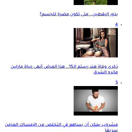
بذور اليقطين.. متى تكون مضرة للجسم؟
4
ذكرى وفاة هند رستم الـ15.. هذا المرض أنهى حياة مارلين
مانرو الشرق
5
مشروب يمكن أن يساهم في التخلص من الإمساك المزمن
سريعَا