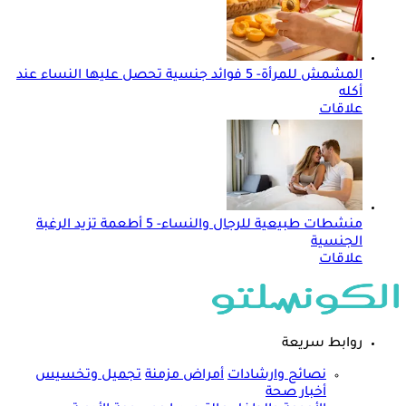
المشمش للمرأة- 5 فوائد جنسية تحصل عليها النساء عند
أكله
علاقات
منشطات طبيعية للرجال والنساء- 5 أطعمة تزيد الرغبة
الجنسية
علاقات
روابط سريعة
نصائح وارشادات
أمراض مزمنة
تجميل وتخسيس
أخبار صحة