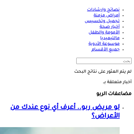
نصائح وإرشادات
أمراض مزمنة
تجميل وتخسيس
أخبار صحة
الأمومة والطفل
مالتيميديا
موسوعة الأدوية
جميع الأقسام
لم يتم العثور على نتائج البحث
أخبار متعلقة بــ
مضاعفات الربو
لو مريض ربو.. أعرف أي نوع عندك من
الأعراض؟