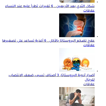
شكل الثدي بعد الأربعين.. 6 تغيرات تطرأ عليه عند النساء
علاقات
علاج تضخم البروستاتا بالأكل.. 6 أغذية تساعد على تصغيرها
علاقات
أضرار أدوية البروستاتا- 3 أصناف تسبب ضعف الانتصاب
للرجال
علاقات