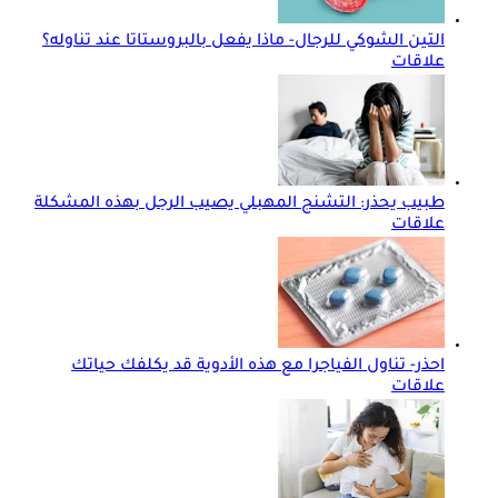
التين الشوكي للرجال- ماذا يفعل بالبروستاتا عند تناوله؟
علاقات
طبيب يحذر: التشنج المهبلي يصيب الرجل بهذه المشكلة
علاقات
احذر- تناول الفياجرا مع هذه الأدوية قد يكلفك حياتك
علاقات