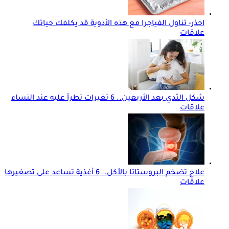
احذر- تناول الفياجرا مع هذه الأدوية قد يكلفك حياتك
علاقات
شكل الثدي بعد الأربعين.. 6 تغيرات تطرأ عليه عند النساء
علاقات
علاج تضخم البروستاتا بالأكل.. 6 أغذية تساعد على تصغيرها
علاقات