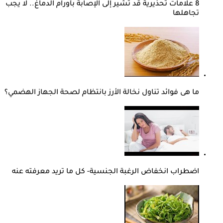
8 علامات تحذيرية قد تشير إلى الإصابة بأورام الدماغ.. لا يجب
تجاهلها
ما هى فوائد تناول نخالة الأرز بانتظام لصحة الجهاز الهضمي؟
اضطراب انخفاض الرغبة الجنسية- كل ما تريد معرفته عنه