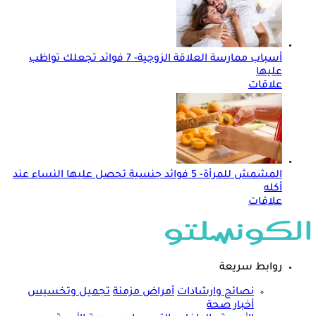
أسباب ممارسة العلاقة الزوجية- 7 فوائد تجعلك تواظب
عليها
علاقات
المشمش للمرأة- 5 فوائد جنسية تحصل عليها النساء عند
أكله
علاقات
روابط سريعة
نصائح وارشادات
أمراض مزمنة
تجميل وتخسيس
أخبار صحة