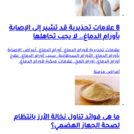
8 علامات تحذيرية قد تشير إلى الإصابة
بأورام الدماغ.. لا يجب تجاهلها
علامات تحذيرية لأورام الدماغ. أورام الدماغ. أعراض الإصابة
بأورام الدماغ. الأورام السرطانية. سبب أورام الدماغ. علاج
أورام الدماغ. أورام المخ. علامات مبكرة لأورام الدماغ.
أمراض مزمنة
ما هى فوائد تناول نخالة الأرز بانتظام
لصحة الجهاز الهضمي؟