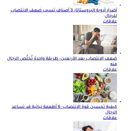
أضرار أدوية البروستاتا- 3 أصناف تسبب ضعف الانتصاب
للرجال
علاقات
ضعف الانتصاب بعد الأربعين- طريقة واحدة تُخلِّص الرجال
منه
علاقات
كيفية تحسين قوة الانتصاب- 6 أطعمة نباتية قد تساعد
الرجال
علاقات