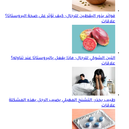
فوائد بذور اليقطين للرجال- كيف تؤثر على صحة البروستاتا؟
علاقات
التين الشوكي للرجال- ماذا يفعل بالبروستاتا عند تناوله؟
علاقات
طبيب يحذر: التشنج المهبلي يصيب الرجل بهذه المشكلة
علاقات