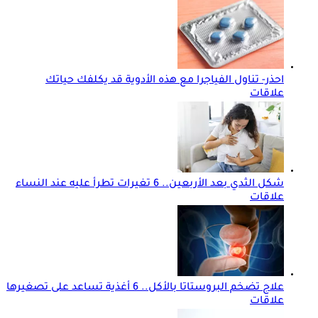
احذر- تناول الفياجرا مع هذه الأدوية قد يكلفك حياتك
علاقات
شكل الثدي بعد الأربعين.. 6 تغيرات تطرأ عليه عند النساء
علاقات
علاج تضخم البروستاتا بالأكل.. 6 أغذية تساعد على تصغيرها
علاقات