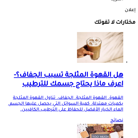
إعلان
مختارات لا تفوتك
هل القهوة المثلجة تسبب الجفاف؟-
اعرف ماذا يحتاج جسمك للترطيب
القهوة. القهوة المثلجة. الجفاف. تناول القهوة المثلجة
بكميات معتدلة. كمية السوائل التي يحصل عليها الجسم.
الماء الخيار الأفضل للحفاظ على الترطيب.الكافيين.
نصائح