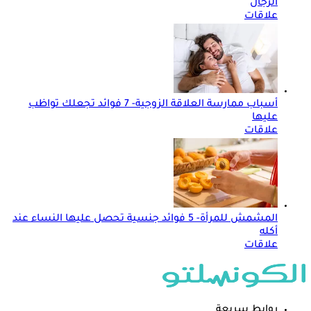
الرجال
علاقات
أسباب ممارسة العلاقة الزوجية- 7 فوائد تجعلك تواظب
عليها
علاقات
المشمش للمرأة- 5 فوائد جنسية تحصل عليها النساء عند
أكله
علاقات
روابط سريعة