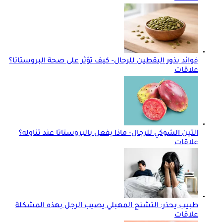
فوائد بذور اليقطين للرجال- كيف تؤثر على صحة البروستاتا؟
علاقات
التين الشوكي للرجال- ماذا يفعل بالبروستاتا عند تناوله؟
علاقات
طبيب يحذر: التشنج المهبلي يصيب الرجل بهذه المشكلة
علاقات