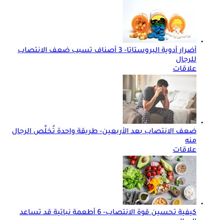
أضرار أدوية البروستاتا- 3 أصناف تسبب ضعف الانتصاب
للرجال
علاقات
ضعف الانتصاب بعد الأربعين- طريقة واحدة تُخلِّص الرجال
منه
علاقات
كيفية تحسين قوة الانتصاب- 6 أطعمة نباتية قد تساعد