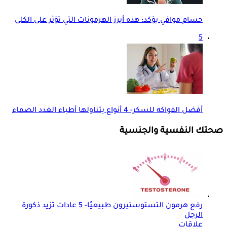
حسام موافي يؤكد: هذه أبرز الهرمونات التي تؤثر على الكلى
5
أفضل الفواكه للسكر- 4 أنواع يتناولها أطباء الغدد الصماء
صحتك النفسية والجنسية
رفع هرمون التستوستيرون طبيعيًا- 5 عادات تزيد ذكورة
الرجل
علاقات