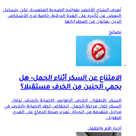
يُعرف الشاي الأخضر بفوائده الصحية المتعددة، لكن يتساءل
البعض عن تأثيره على الغدة الدرقية، خاصة لدى الأشخاص
الذين يعانون من اضطراباتها
نصائح
الامتناع عن السكر أثناء الحمل- هل
يحمي الجنين من الخرف مستقبلا؟
السكر. الأطفال. الخرف. ألزهايمر. الإصابة بالخرف. تناول
السكر خلال مرحلة الحمل. انخفاض خطر الإصابة بالخرف في
مراحل متقدمة من الحياة. تعزيز صحة الدماغ على المدى
الطويل.
أخبار الأم والطفل