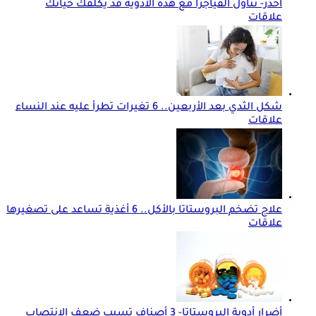
احذر- تناول الفياجرا مع هذه الأدوية قد يكلفك حياتك
علاقات
شكل الثدي بعد الأربعين.. 6 تغيرات تطرأ عليه عند النساء
علاقات
علاج تضخم البروستاتا بالأكل.. 6 أغذية تساعد على تصغيرها
علاقات
أضرار أدوية البروستاتا- 3 أصناف تسبب ضعف الانتصاب