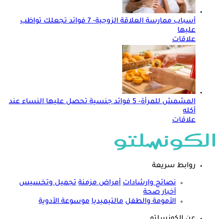
أسباب ممارسة العلاقة الزوجية- 7 فوائد تجعلك تواظب
عليها
علاقات
المشمش للمرأة- 5 فوائد جنسية تحصل عليها النساء عند
أكله
علاقات
روابط سريعة
نصائح وارشادات
أمراض مزمنة
تجميل وتخسيس
أخبار صحة
الأمومة والطفل
مالتيميديا
موسوعة الأدوية
عن الكونسلتو