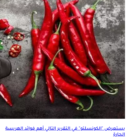
يستعرض "الكونسلتو" في التقرير التالي أهم فوائد
الهريسة
الحارة