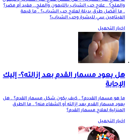
والملح؟ . علاج حب الشباب بالليمون والملح.. مفيد أم مضر؟
. ما أفضل طرق بديلة لعلاج حب الشباب؟ . ما قيمة
الفيتامين سي للبشرة وحب الشباب؟
اخبار التجميل
هل يعود مسمار القدم بعد إزالته؟- إليك
الإجابة
ما هو مسمار القددم؟ . كيف يكون شكل مسمار القدم؟ . هل
يعود مسمار القدم بعد إزالته أو الشفاء منه؟ . ما الطرق
المنزلية لعلاج مسمار القدم؟
اخبار التجميل