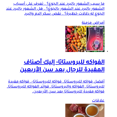
ما سبب الشعور بالبرد عند الجوع؟ . تعرف على أسباب
الشعور بالبرد عند الشعور بالجوع؟ . هل الشعور بالبرد عند
الجوع له دلالات خطيرة؟ . نقص سكر الدم والبرد
أمراض مزمنة
الفواكه للبروستاتا- إليك أصناف
المفيدة للرجال بعد سن الأربعين
أفضل فواكه للبروستاتا. فواكه للبروستاتا-. فواكه مفيدة
للبروستاتا. الفواكه والبروستاتا. فوائد الفواكه للبروستاتا.
فواكه مفيدة للبروستاتا بعد سن الأربعين.
علاقات