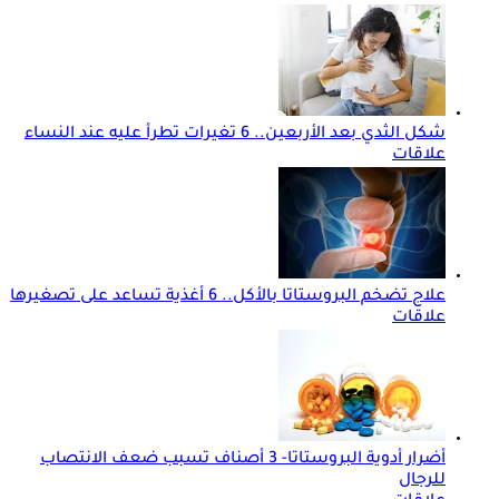
شكل الثدي بعد الأربعين.. 6 تغيرات تطرأ عليه عند النساء
علاقات
علاج تضخم البروستاتا بالأكل.. 6 أغذية تساعد على تصغيرها
علاقات
أضرار أدوية البروستاتا- 3 أصناف تسبب ضعف الانتصاب
للرجال