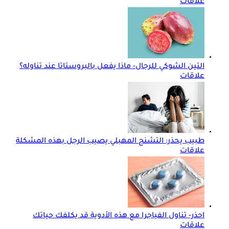
علاقات
التين الشوكي للرجال- ماذا يفعل بالبروستاتا عند تناوله؟
علاقات
طبيب يحذر: التشنج المهبلي يصيب الرجل بهذه المشكلة
علاقات
احذر- تناول الفياجرا مع هذه الأدوية قد يكلفك حياتك
علاقات