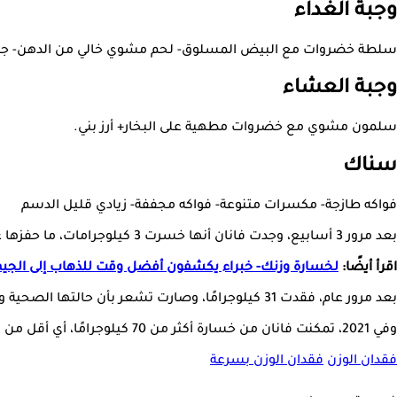
وجبة الغداء
سلطة خضروات مع البيض المسلوق- لحم مشوي خالي من الدهن- جبن
وجبة العشاء
سلمون مشوي مع خضروات مطهية على البخار+ أرز بني.
سناك
فواكه طازجة- مكسرات متنوعة- فواكه مجففة- زيادي قليل الدسم
بعد مرور 3 أسابيع، وجدت فانان أنها خسرت 3 كيلوجرامات، ما حفزها على تكملة المسيرة، فقررت المشي بصحبة كلبها كل صباح، وزادت مدة المشي من 10 دقائق حتى وصلت إلى ساعة.
اقرأ أيضًا:
لخسارة وزنك- خبراء يكشفون أفضل وقت للذهاب إلى الجيم
بعد مرور عام، فقدت 31 كيلوجرامًا، وصارت تشعر بأن حالتها الصحية والنفسية أفضل، وبدت بشرتها أكثر نضارة، كما اختفى الصداع النصفي.
وفي 2021، تمكنت فانان من خسارة أكثر من 70 كيلوجرامًا، أي أقل من نصف وزنها الذي كانت عليه بنسبة بسيطة، واستعادت جزءًا كبيرًا من ثقتها بنفسها، خاصة أنها قد بلغت سن الخمسين.
فقدان الوزن
فقدان الوزن بسرعة