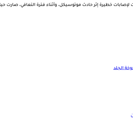
 بعدما تعرضت لإصابات خطيرة إثر حادث موتوسيكل، وأثناء فترة التعافي، صا
خة الجلد