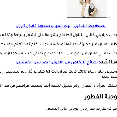
الصحة بعد الثلاثين- إليك أسباب صعوبة فقدان الوزن
بدأت كيلايني فانان، بتناول الطعام بشراهة حتى تشعر بالراحة وتخفف من
ظلت فانان غير مكترثة بحياتها لمدة 4 سنوات، فلم تعد تهتم بنفسها، ولا تمارس التمارين الرياضية حتى ولو كان الأمر مجرد مشي مسافات قصيرة، وظلت تتناول المقرمشات والشوكولاتة والحلويات.
بدأت تعاني فانان من بقع على الجلد وصداع نصفي مستمر، كما ازداد 
اقرأ أيضًا:
5 نصائح للتخلص من "الكرش" بعد سن الخمسين
وبمجرد حلول عام 2017، كانت قد از
عمر مبكر.
تملك المرأة 3 أطفال، ولم تتخيل لحظة أنها يمكنها فراقهم في هذا الوقت، وبالتالي قررت فقدان وزنها الذي وصل إلى 133 كيلوجرام، وصارت تتبع النظام الغذائي التالي:
وجبة الفطور
فواكه طازجة مع زبادي يوناني خالي الدسم.