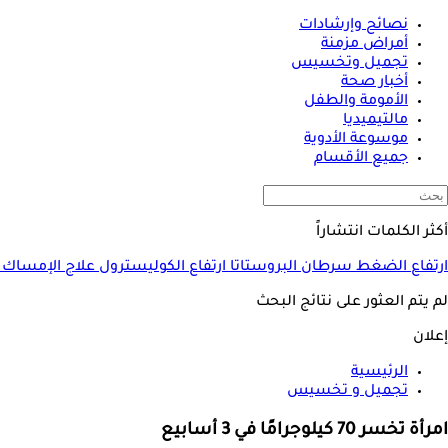
نصائح وإرشادات
أمراض مزمنة
تجميل وتخسيس
أخبار صحة
الأمومة والطفل
مالتيميديا
موسوعة الأدوية
جميع الأقسام
أكثر الكلمات انتشاراً
ارتفاع الضغط
سرطان البروستاتا
ارتفاع الكوليسترول
علاج الإمساك
لم يتم العثور على نتائج البحث
إعلان
الرئيسية
تجميل و تخسيس
امرأة تخسر 70 كيلوجرامًا في 3 أسابيع