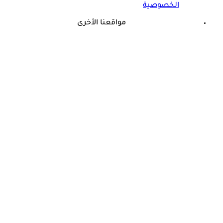
الخصوصية
مواقعنا الأخرى
©
جميع الحقوق محفوظة لدى شركة جيميناي ميديا
حسام موافي يحذر: هذه المشكلة تنذر بنقص البروتين في الجسم