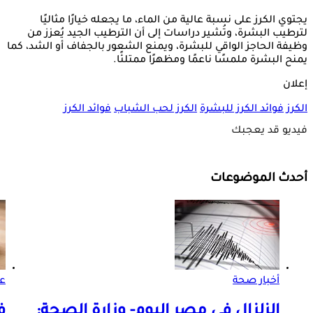
يجتوي الكرز على نسبة عالية من الماء، ما يجعله خيارًا مثاليًا
لترطيب البشرة، وتُشير دراسات إلى أن الترطيب الجيد يُعزز من
وظيفة الحاجز الواقي للبشرة، ويمنع الشعور بالجفاف أو الشد، كما
يمنح البشرة ملمسًا ناعمًا ومظهرًا ممتلئًا.
إعلان
الكرز
فوائد الكرز للبشرة
الكرز لحب الشباب
فوائد الكرز
فيديو قد يعجبك
أحدث الموضوعات
أخبار صحة
ع
الزلزال في مصر اليوم- وزارة الصحة:
ف