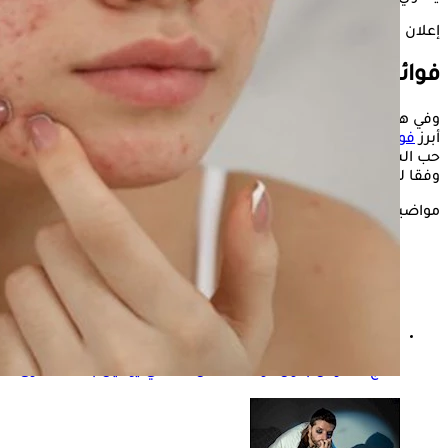
إعلان
فوائد الكرز
وفي هذا الإطار، يستعرض موقع "الكونسلتو"، خلال السطور التالية
أبرز
فوائد الكرز
التي قد يساعد في الوقاية من مشكلات شائعة مثل
حب الشباب، ويُساهم في إشراقة طبيعية ونضارة واضحة للبشرة،
وفقا لما جاء في " healthshots".
مواضيع ذات صلة
علاج النقرس بدون دواء- تخلص منه في يومين بهذه الطرق