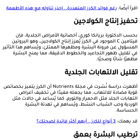
اقرأ أيضًا:
رغم فوائد الكرز المتعددة.. احذر تناوله مع هذه الأطعمة
تحفيز إنتاج الكولاجين
بحسب الدكتورة بريانكا كوري، أخصائية الأمراض الجلدية، فإن
فيتامين C الموجود في الكرز يُعزز إنتاج الكولاجين، وهو البروتين
المسؤول عن مرونة البشرة ومظهرها الممتلئ، ويُساهم هذا التأثير
في تقليل ظهور التجاعيد والخطوط الدقيقة، مما يمنح البشرة
مظهرًا شابًا وصحيًا.
تقليل الالتهابات الجلدية
أظهرت دراسة نُشرت في مجلة Nutrients أن الكرز يتميز بخصائص
قوية مضادة للالتهاب، مما يجعله مفيدًا في تخفيف أعراض
التهابات الجلد مثل الاحمرار والتورم، كما يُساعد في حالات مثل
الوردية وحب الشباب النشط، ويُساهم في تهدئة البشرة
الحساسة.
قد يهمك:
3 أنواع للكرز.. أيهم أكثر فائدة لصحتك؟
ترطيب البشرة بعمق