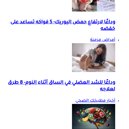
وداعًا لارتفاع حمض اليوريك- 5 فواكه تساعد على
خفضه
أمراض مزمنة
وداعًا للشد العضلي في الساق أثناء النوم- 8 طرق
لعلاجه
أخبار مطبخك الصحي