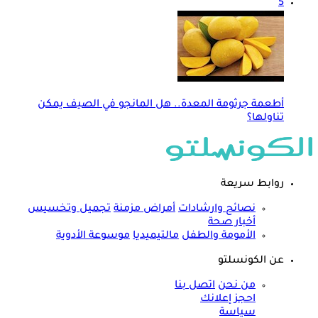
5
أطعمة جرثومة المعدة.. هل المانجو في الصيف يمكن
تناولها؟
روابط سريعة
نصائح وارشادات
أمراض مزمنة
تجميل وتخسيس
أخبار صحة
الأمومة والطفل
مالتيميديا
موسوعة الأدوية
عن الكونسلتو
من نحن
اتصل بنا
احجز إعلانك
سياسة