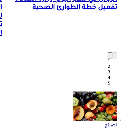
تفعيل خطة الطوارئ الصحية
ا
ل
ت
ا
نصائح