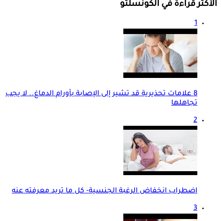
الأكثر قراءة في الكونسلتو
1
8 علامات تحذيرية قد تشير إلى الإصابة بأورام الدماغ.. لا يجب
تجاهلها
2
اضطراب انخفاض الرغبة الجنسية- كل ما تريد معرفته عنه
3