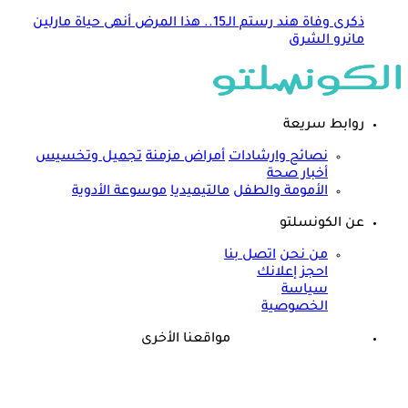
ذكرى وفاة هند رستم الـ15.. هذا المرض أنهى حياة مارلين
مانرو الشرق
روابط سريعة
نصائح وارشادات
أمراض مزمنة
تجميل وتخسيس
أخبار صحة
الأمومة والطفل
مالتيميديا
موسوعة الأدوية
عن الكونسلتو
من نحن
اتصل بنا
احجز إعلانك
سياسة
الخصوصية
مواقعنا الأخرى