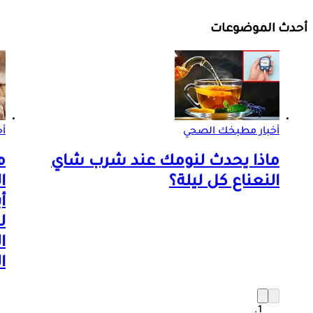
أحدث الموضوعات
أخبار مطبخك الصحي
أ
ماذا يحدث لنومك عند شرب شاي
م
النعناع كل ليلة؟
ا
أ
ل
ا
ا