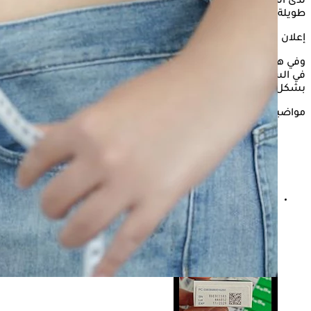
لدى المرضى، خاصة عند الحاجة إلى الاستمرار في العلاج لفترات
طويلة.
إعلان
وفي هذا السياق، يوضح موقع Healthline، أبرز الطرق التي تساعد
في السيطرة على
زيادة الوزن
الناتجة عن
الأدوية
والتخلص منها
بشكل صحي.
مواضيع ذات صلة
السعرات الحرارية في الآيس كوفي- نصائح لتناوله دون زيادة
الوزن