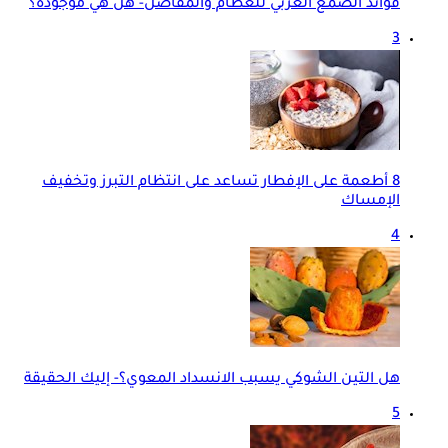
فوائد الصمغ العربي للعظام والمفاصل- هل هي موجودة؟
3
8 أطعمة على الإفطار تساعد على انتظام التبرز وتخفيف
الإمساك
4
هل التين الشوكي يسبب الانسداد المعوي؟- إليك الحقيقة
5