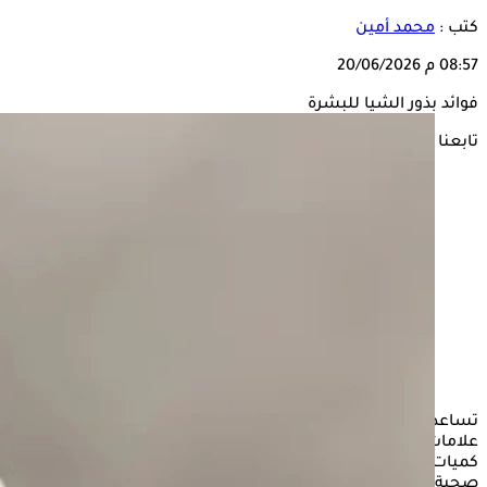
كتب :
محمد أمين
08:57 م
20/06/2026
فوائد بذور الشيا للبشرة
تابعنا على
تساعد بذور
الشيا
وزيوتها
البشرة
على الاحتفاظ بالرطوبة، وتقليل
علامات الشيخوخة الظاهرة، وتحسين صحة الجلد، وقد يؤدي تناول
كميات مفرطة من
بذور الشيا
إلى آثار جانبية إضافية أو مشاكل
صحية مثل اضطرابات الجهاز الهضمي.