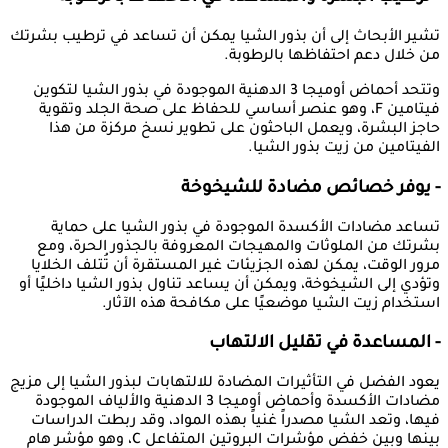
تشير الأبحاث إلى أن بذور الشيا يمكن أن تساعد في ترطيب بشرتك
من خلال دعم احتفاظها بالرطوبة.
وتتحد أحماض أوميجا 3 الدهنية الموجودة في بذور الشيا لتكوين
فيتامين F، وهو عنصر أساسي للحفاظ على صحة الجلد وتقوية
حاجز البشرة، ويعمل الباحثون على تطوير نسخ مركزة من هذا
الفيتامين من زيت بذور الشيا.
- يوفر خصائص مضادة للشيخوخة
تساعد مضادات الأكسدة الموجودة في بذور الشيا على حماية
بشرتك من الملوثات والمهيجات المعروفة بالجذور الحرة، ومع
مرور الوقت، يمكن لهذه الجزيئات غير المستقرة أن تُتلف الخلايا
وتؤدي إلى الشيخوخة، ويمكن أن يساعد تناول بذور الشيا داخليًا أو
استخدام زيت الشيا موضعيًا على مكافحة هذه الآثار.
- المساعدة في تقليل الالتهاب
يعود الفضل في التأثيرات المضادة للالتهابات لبذور الشيا إلى مزيج
مضادات الأكسدة وأحماض أوميجا 3 الدهنية والألياف الموجودة
فيها، وتعد الشيا مصدراً غنياً بهذه المواد، وقد ربطت الدراسات
بينها وبين خفض مؤشرات البروتين المتفاعل C، وهو مؤشر هام