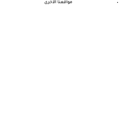
مواقعنا الأخرى
©
جميع الحقوق محفوظة لدى شركة جيميناي ميديا
حسام موافي: عدم علاج الكوليسترول خطر على شرايين هذا عضو