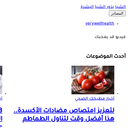
الشيا
بذور الشيا
البشرة
المصادر
verywellhealth
فيديو قد يعجبك
أحدث الموضوعات
أخبار مطبخك الصحي
أ
لتعزيز امتصاص مضادات الأكسدة..
هذا أفضل وقت لتناول الطماطم
ا