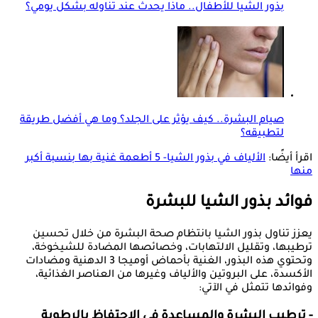
بذور الشيا للأطفال.. ماذا يحدث عند تناوله بشكل يومي؟
صيام البشرة.. كيف يؤثر على الجلد؟ وما هي أفضل طريقة
لتطبيقه؟
اقرأ أيضًا:
الألياف في بذور الشيا- 5 أطعمة غنية بها بنسبة أكبر
منها
فوائد بذور الشيا للبشرة
يعزز تناول بذور الشيا بانتظام صحة البشرة من خلال تحسين
ترطيبها، وتقليل الالتهابات، وخصائصها المضادة للشيخوخة،
وتحتوي هذه البذور، الغنية بأحماض أوميجا 3 الدهنية ومضادات
الأكسدة، على البروتين والألياف وغيرها من العناصر الغذائية،
وفوائدها تتمثل في الآتي:
- ترطيب البشرة والمساعدة في الاحتفاظ بالرطوبة