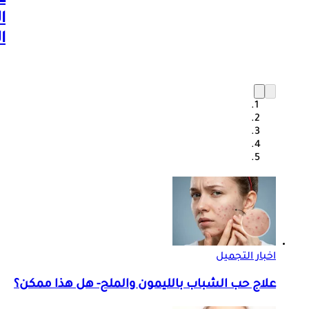
ع
ا
ا
اخبار التجميل
علاج حب الشباب بالليمون والملح- هل هذا ممكن؟