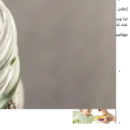
إعلان
لذا ويستعرض "الكونسلتو" في السطور التالية، ماذا يحدث للبشرة
عند تناول بذور الشيا بانتظام؟ بحسب "verywellhealth".
مواضيع ذات صلة
تساعد في استقرار مستوى السكر في الدم.. تناول بذور
الشيا بانتظام