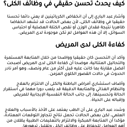
كيف يحدث تحسن حقيقي في وظائف الكلى؟
وأشار عبد الباري إلى أن انخفاض الكرياتينين لا يعني دائما تحسنا
حقيقيا في وظائف الكلى، لأن بعض الحالات قد تشهد انخفاضا
ظاهريا نتيجة فقدان الوزن أو نقص الكتلة العضلية أو احتباس
السوائل، إلا أن هذه العوامل لم تكن موجودة لدى المريض.
كفاءة الكلى لدى المريض
وأكد أن التحسن كان حقيقيا وواضحا من خلال المتابعة المستمرة
والتحاليل المتتالية، موضحا أن كفاءة الكلى لدى المريض أصبحت
أفضل مقارنة بما كانت عليه قبل أكثر من عام ونصف، وهو أمر نادر
الحدوث في حالات القصور الكلوي المزمن.
وأضاف استشاري أمراض الباطنة والكلى أن الالتزام بالعلاج
والنظام الغذائي والمتابعة الدقيقة قد يلعب دورا مهما في استقرار
الحالة وتحسينها، إلى جانب الحالة النفسية الإيجابية للمريض
وإقباله على الحياة.
وشدد عبد الباري على أن الطب يعتمد على الأخذ بالأسباب والعلاج
العلمي، لكن بعض الحالات تحمل نتائج تتجاوز التوقعات المعتادة،
مؤكدا أن المتابعة المبكرة والالتزام بالتعليمات الطبية يظلان من
أهم العوامل للحفاظ على وظائف الكلى وتقليل تدهورها.