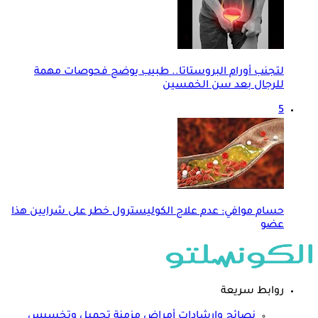
لتجنب أورام البروستاتا.. طبيب يوضح فحوصات مهمة
للرجال بعد سن الخمسين
5
حسام موافي: عدم علاج الكوليسترول خطر على شرايين هذا
عضو
روابط سريعة
نصائح وارشادات
أمراض مزمنة
تجميل وتخسيس