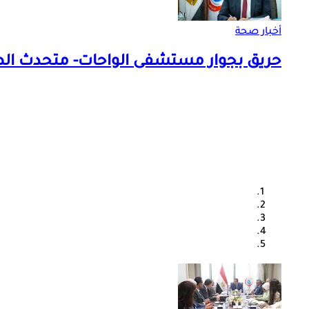
أخبار صحة
حريق بجوار مستشفى الواحات- متحدث ا