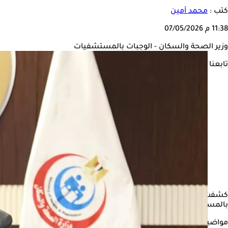
كتب :
محمد أمين
11:38 م
07/05/2026
وزير الصحة والسكان - الوجبات بالمستشفيات
تابعنا على
كشفت
وزارة الصحة
والسكان، حقيقة المنشور المتداول عبر بعض موا
بالمستشفيات الحكومية تحت ما سُمي بـ«ترشيد النفقات».
مواضيع ذات صلة