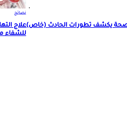
نصائح
لصحة يكشف تطورات الحادث (خاص)
علاج الته
للشفاء م