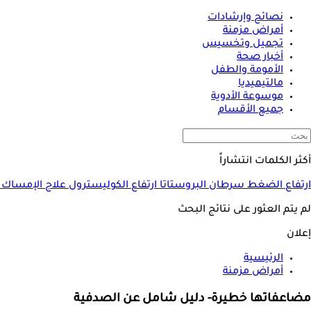
نصائح وإرشادات
أمراض مزمنة
تجميل وتخسيس
أخبار صحة
الأمومة والطفل
مالتيميديا
موسوعة الأدوية
جميع الأقسام
أكثر الكلمات انتشاراً
ارتفاع الضغط
سرطان البروستاتا
ارتفاع الكوليسترول
علاج الإمساك
لم يتم العثور على نتائج البحث
إعلان
الرئيسية
أمراض مزمنة
مضاعفاتها خطيرة- دليل شامل عن الصدفية