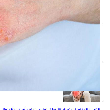
هل يرفع التهاب المفاصل الروماتويدي خطر فشل القلب؟ درا
فوائد خل التفاح للعظام- هل يساعد على علاج خشونة الركبة؟