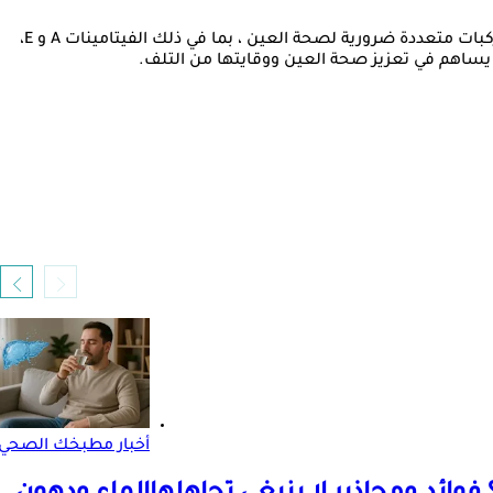
للمشمش دور كبير في الحفاظ على صحة العيون والوقاية من تعرضها لأي مشاكل صحية، خاصة لمرضى الضغط المرتفع، إذ يحتوي على مركبات متعددة ضرورية لصحة العين ، بما في ذلك الفيتامينات A و E،
لي يساهم في تعزيز صحة العين ووقايتها من التلف.
أخبار مطبخك الصحي