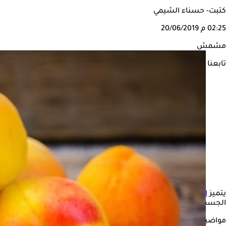
كتبت- حسناء الشيمي
02:25 م
20/06/2019
مشمش
تابعنا على
يتميز
المشمش
بأنه من أكثر الفواكه المفيدة لمرضى الضغط المرتف
الجسم.
مواضيع ذات صلة