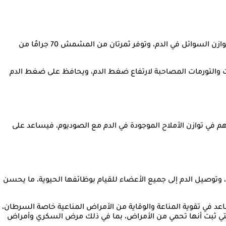
يعتبر المشمش من الفواكه الغنية بمعدن البوتاسيوم المسئول بشكل أساسي عن إرسال إشارات الأعصاب وتنظيم تقلصات العضلات وتوازن السوائل في الدم، وتوفر ثمرتان من المشمش 70 جرامًا من
ت والتورمات المصاحبة لارتفاع ضغط الدم، ويحافظ على ضغط الدم
م في توازن الأملاح الموجودة في الدم مع الصوديوم، فيساعد على
توصيل الدم إلى جميع الأعضاء للقيام بوظائفها الحيوية، ما يحسن
health" فإن المشمش مصدر جيد لمضادات الأكسدة بما في ذلك بيتا كاروتين والفيتامينات A و C و E، والتي تساعد في تقوية المناعة والوقاية من الأمراض المناعية خاصة السرطان،
التي ثبت أنها تحمي من الأمراض، بما في ذلك مرض السكري وأمراض