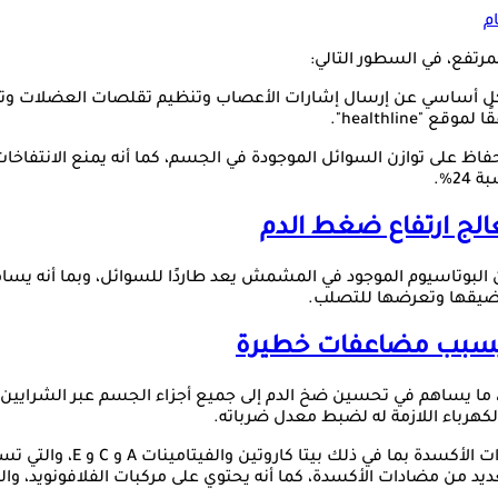
فع، في السطور التالي:
healthlin".
ظ على توازن السوائل الموجودة في الجسم، كما أنه يمنع الانتفاخا
2%.
عالج ارتفاع ضغط الدم
 البوتاسيوم الموجود في المشمش يعد طاردًا للسوائل، وبما أنه يساه
ضيقها وتعرضها للتصلب.
 يسبب مضاعفات خطيرة
ما يساهم في تحسين ضخ الدم إلى جميع أجزاء الجسم عبر الشرايين، و
الكهرباء اللازمة له لضبط معدل ضرباته.
وبحسب ما ذكره موقع "line
يد من مضادات الأكسدة، كما أنه يحتوي على مركبات الفلافونويد، و