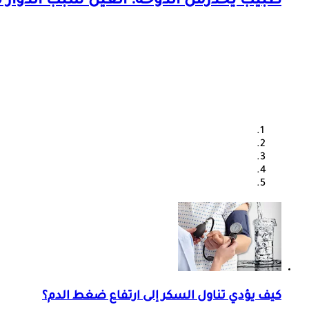
طبيب يحذرمن الدوخة: العين سبب الدوار ف
كيف يؤدي تناول السكر إلى ارتفاع ضغط الدم؟