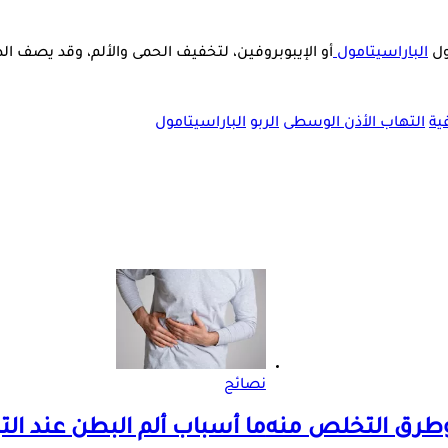
ول
الباراسيتامول
أو الإيبوبروفين، لتخفيف الحمى والألم، وقد يصف ال
ية
التهاب الأذن الوسطى
الربو
الباراسيتامول
نصائح
وطرق التخلص منه
ما أسباب ألم البطن عند الت