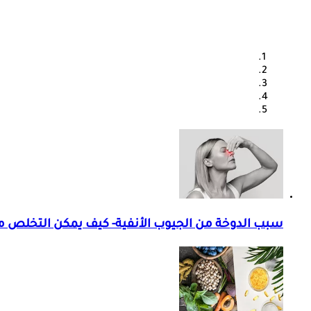
سبب الدوخة من الجيوب الأنفية- كيف يمكن التخلص م