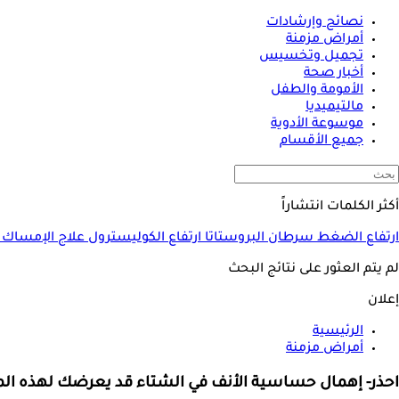
نصائح وإرشادات
أمراض مزمنة
تجميل وتخسيس
أخبار صحة
الأمومة والطفل
مالتيميديا
موسوعة الأدوية
جميع الأقسام
أكثر الكلمات انتشاراً
ارتفاع الضغط
سرطان البروستاتا
ارتفاع الكوليسترول
علاج الإمساك
لم يتم العثور على نتائج البحث
إعلان
الرئيسية
أمراض مزمنة
احذر- إهمال حساسية الأنف في الشتاء قد يعرضك لهذه ا