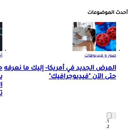
أحدث الموضوعات
صور و فيديوهات
أخ
المرض الجديد في أمريكا- إليك ما نعرفه
ح
حتى الآن "فيديوجرافيك"
ي
ا
ت