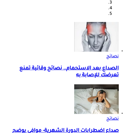
نصائح
الصداع بعد الاستحمام.. نصائح وقائية تمنع
تعرضك للإصابة به
نصائح
صداع اضطرابات الدورة الشهرية- موافي يوضح