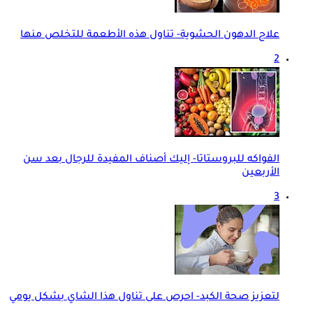
علاج الدهون الحشوية- تناول هذه الأطعمة للتخلص منها
2
الفواكه للبروستاتا- إليك أصناف المفيدة للرجال بعد سن
الأربعين
3
لتعزيز صحة الكبد- احرص على تناول هذا الشاي بشكل يومي