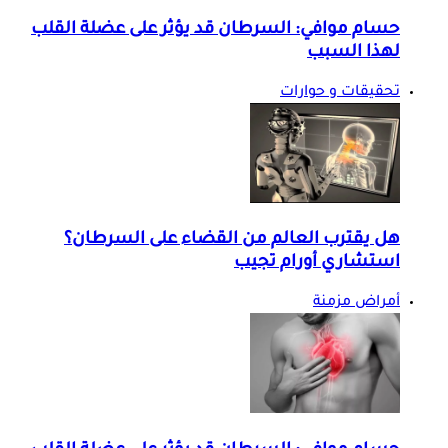
حسام موافي: السرطان قد يؤثر على عضلة القلب
لهذا السبب
تحقيقات و حوارات
هل يقترب العالم من القضاء على السرطان؟
استشاري أورام تجيب
أمراض مزمنة