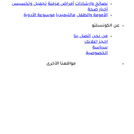
نصائح وارشادات
أمراض مزمنة
تجميل وتخسيس
أخبار صحة
الأمومة والطفل
مالتيميديا
موسوعة الأدوية
عن الكونسلتو
من نحن
اتصل بنا
احجز إعلانك
سياسة
الخصوصية
مواقعنا الأخرى
©
جميع الحقوق محفوظة لدى شركة جيميناي ميديا
حسام موافي يؤكد: هذه أبرز الهرمونات التي تؤثر على الكلى