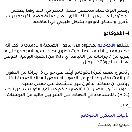
الكربوهيدرات و8 جرامًا من الألياف الغذائية.
ويعتبر التوت غذاء منخفض نسبة السكر في الدم، وهذا يعكس
المحتوى العالي من الألياف الذي يبطئ عملية هضم الكربوهيدرات
الأخرى والسكر الموجود بشكل طبيعي في الفاكهة.
4- الأفوكادو
يشتهر
الأفوكادو
بمحتواه من الدهون الصحية والأوميجا 3، كما أنه
مصدر ممتاز للألياف أيضًا، حيث تحتوي نصف ثمرة الأفوكادو على ما
يقرب من 7 جرامات من الألياف، أي 33% من الكمية اليومية الموصى
بها للنساء و23% للرجال.
وتحتوي نصف ثمرة الأفوكادو أيضًا على حوالي 15 جرامًا من الدهون
غير المشبعة، وهو نوع من الدهون له بعض الفوائد الصحية للقلب،
ويمكن أن تساعد الدهون غير المشبعة على خفض نسبة
الكوليسترول الضار LDL (الضار) ورفع مستوى الكوليسترول الجيد
(HDL) ، للمساعدة في الحفاظ على الشرايين خالية من الترسبات.
إعلان
الألياف
السكري
الأفوكادو
فيديو قد يعجبك