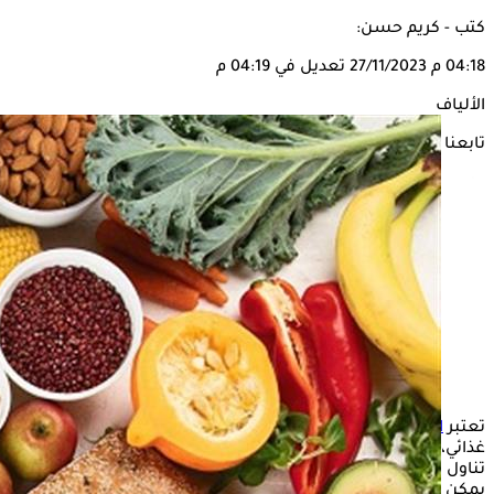
كتب - كريم حسن:
04:18 م
27/11/2023
تعديل في 04:19 م
الألياف
تابعنا على
تعتبر
الألياف
عنصرًا غذائيًا بالغ الأهمية يجب تضمينه في أي نظام
غذائي، خاصًة إذا كنت تعاني من مرض السكري، لكن يجب زيادة
تناول الألياف بشكل بطيء، لأن تناول الكثير منها بشكل مفاجئ
يمكن أن يؤدي إلى بعض الأعراض الهضمية المزعجة.