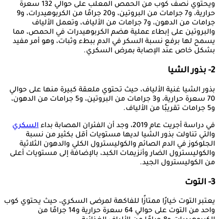
ويحتوي نصف كوب من الحمص المعلب على حوالي 132 سعرة
حرارية، و7 جرامات من البروتين، و20 جرامًا من الكربوهيدرات، و9
جرامات من الدهون، و7 جرامات من الألياف، وتعمل الألياف
والبروتين على إبطاء عملية هضم الكربوهيدرات في الحمص، مما
يسمح لها برفع نسبة السكر في الدم ببطء وثبات، وهو أمر مفيد
بشكل خاص عند الإصابة بمرض السكري.
2- بذور الشيا
بذور الشيا غنية الألياف، حيث تحتوي ملعقة كبيرة منها على حوالي
70 سعرة حرارية، و3 جرامات من البروتين، و5 جرامات من الدهون،
و5 جرامات تقريبًا من الألياف.
في دراسة أجريت عام 2019، وجد أن الفئران المصابة بداء
السكري
والتي تناولت بذور الشيا لديها مستويات أقل بكثير من نسبة
الجلوكوز في الدم الصائم والكوليسترول الكلي والدهون الثلاثية
والكوليسترول الضار وأنزيمات الكبد، بالإضافة إلى مستويات أعلى
من الكوليسترول الجيد.
3- التوت
يعتبر التوت خيارًا ممتازًا للفاكهة لمرضى السكري، حيث يحتوي كوب
واحد من التوت على حوالي 64 سعرة حرارية و14 جرامًا من