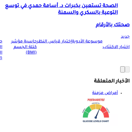
الصحة تستعين بخبرات د. أسامة حمدي في توسع
التوعية بالسكري والسمنة
صحتك بالأرقام
جديد
موسوعة الأدوية
إختبار قياس النظر
حاسبة مؤشر
ح
اختبار الاكتئاب
كتلة الجسم
ا
(BMI)
ال
(BMR)
الأخبار المتعلقة
أمراض مزمنة