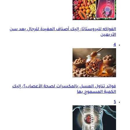
الفواكه للبروستاتا- إليك أصناف المفيدة للرجال بعد سن
الأربعين
4
فوائد تناول العسل بالمكسرات لصحة الأعصاب؟- إليك
الكمية المسموح بها
5