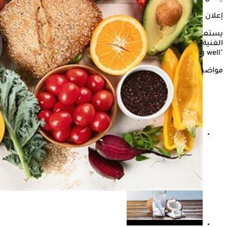
إعلان
يستعرض "الكونسلتو" في السطور التالية، قائمة بأبرز الأطعمة
الغنية بالألياف المفيدة لمرضى السكري، وفقًا لما ذكره موقع
"Eating well".
مواضيع ذات صلة
طبيب: 10% من مصابي "ما قبل السكر" يتحولون إلى مرضى
سكري سنويا.. تفاصيل