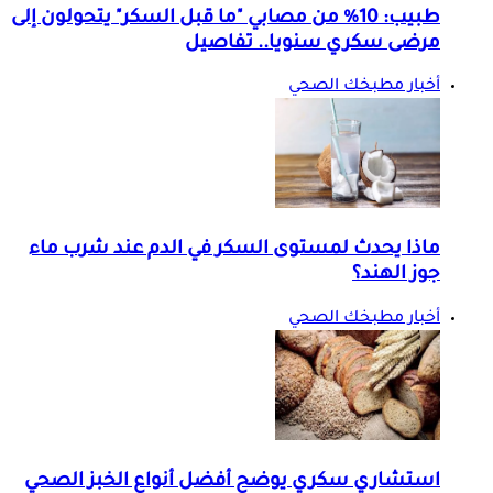
طبيب: 10% من مصابي "ما قبل السكر" يتحولون إلى
مرضى سكري سنويا.. تفاصيل
أخبار مطبخك الصحي
ماذا يحدث لمستوى السكر في الدم عند شرب ماء
جوز الهند؟
أخبار مطبخك الصحي
استشاري سكري يوضح أفضل أنواع الخبز الصحي