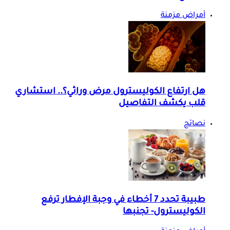
أمراض مزمنة
هل ارتفاع الكوليسترول مرض وراثي؟.. استشاري
قلب يكشف التفاصيل
نصائح
طبيبة تحدد 7 أخطاء في وجبة الإفطار ترفع
الكوليسترول- تجنبها