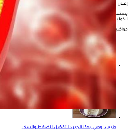
إعلان
يستعرض "الكونسلتو" في التقرير التالي كل ما يتعلق بصوم مريض
الكوليسترول، وفقًا لما ذكره موقع "Healthline".
مواضيع ذات صلة
دراسة حديثة: أدوية الكوليسترول قد تساهم في زيادة آلام
العضلات
طبيب يوصي بهذا الجبن: الأفضل للضغط والسكر