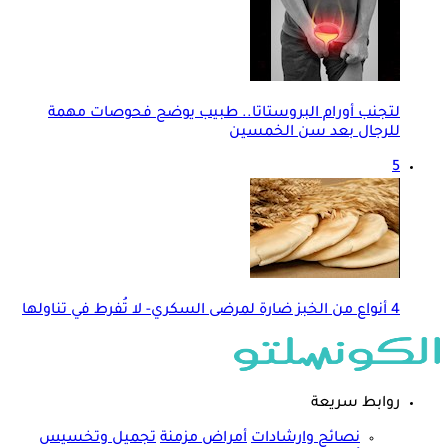
لتجنب أورام البروستاتا.. طبيب يوضح فحوصات مهمة
للرجال بعد سن الخمسين
5
4 أنواع من الخبز ضارة لمرضى السكري- لا تُفرط في تناولها
روابط سريعة
نصائح وارشادات
أمراض مزمنة
تجميل وتخسيس