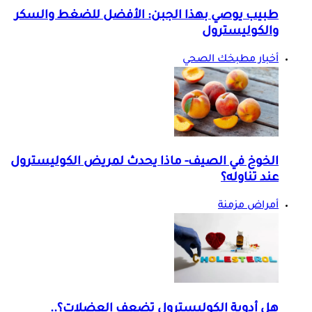
طبيب يوصي بهذا الجبن: الأفضل للضغط والسكر
والكوليسترول
أخبار مطبخك الصحي
الخوخ في الصيف- ماذا يحدث لمريض الكوليسترول
عند تناوله؟
أمراض مزمنة
هل أدوية الكوليسترول تضعف العضلات؟..