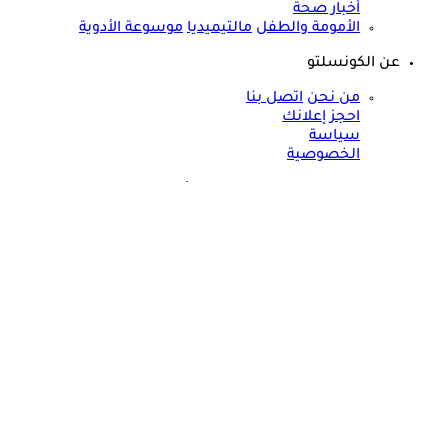
أخبار صحة
الأمومة والطفل
مالتيميديا
موسوعة الأدوية
عن الكونسلتو
من نحن
اتصل بنا
احجز إعلانك
سياسة
الخصوصية
مواقعنا الأخرى
©
جميع الحقوق محفوظة لدى شركة جيميناي ميديا
حسام موافي: عدم علاج الكوليسترول خطر على شرايين هذا عضو