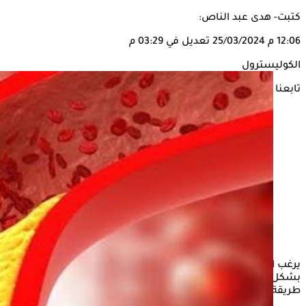
كتبت- هدى عبد الناص:
12:06 م
25/03/2024
تعديل في 03:29 م
الكوليسترول
تابعنا على
يرغب العديد من مرضى
الكوليسترول
في صيام شهر
رمضان
بشكل آمن، ولكن قد يتعرضون لبعض الأضرار الصحية نتيجة اتباع
طريقة صيام خاطئة وعدم الاهتمام بالنظام الغذائي والصحي.