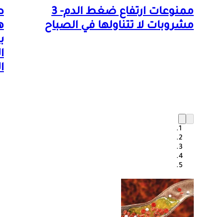
ممنوعات ارتفاع ضغط الدم- 3
ط
مشروبات لا تتناولها في الصباح
ه
ب
ا
ا