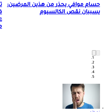
حسام موافي يحذر من هذين المرضين:
ت
يسببان نقص الكالسيوم
ع
م