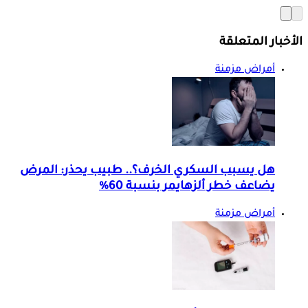
الأخبار المتعلقة
أمراض مزمنة
هل يسبب السكري الخرف؟.. طبيب يحذر: المرض
يضاعف خطر ألزهايمر بنسبة 60%
أمراض مزمنة