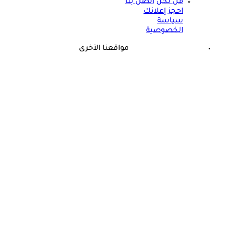
من نحن
اتصل بنا
احجز إعلانك
سياسة
الخصوصية
مواقعنا الأخرى
©
جميع الحقوق محفوظة لدى شركة جيميناي ميديا
حسام موافي يحذر من هذين المرضين: يسببان نقص الكالسيوم