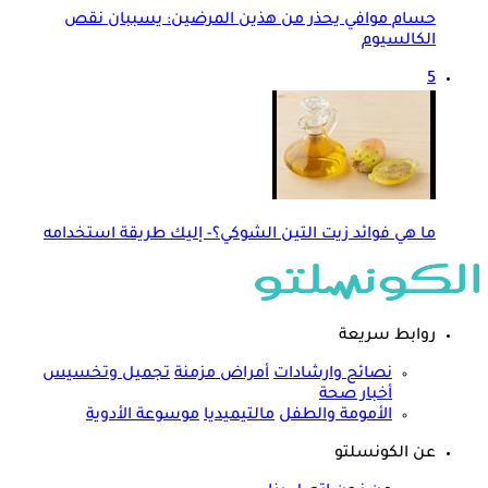
حسام موافي يحذر من هذين المرضين: يسببان نقص
الكالسيوم
5
ما هي فوائد زيت التين الشوكي؟- إليك طريقة استخدامه
روابط سريعة
نصائح وارشادات
أمراض مزمنة
تجميل وتخسيس
أخبار صحة
الأمومة والطفل
مالتيميديا
موسوعة الأدوية
عن الكونسلتو