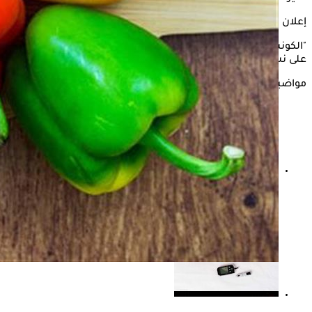
إعلان
"الكونسلتو" يستعرض في التقرير التالي، تأثير تناول
الفلفل الألوان
على نسبة السكر بالدم، وفقًا لموقع "Very well health".
مواضيع ذات صلة
هل يسبب السكري الخرف؟.. طبيب يحذر: المرض يضاعف
خطر ألزهايمر بنسبة 60%