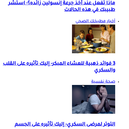
ماذا تفعل عند أخذ جرعة إنسولين زائده؟- استشر
طبيبك في هذه الحالات
أخبار مطبخك الصحي
3 فوائد ذهبية للعشاء المبكر- إليك تأثيره على القلب
والسكري
صحة نفسية
التوتر لمرضى السكري- إليك تأثيره على الجسم