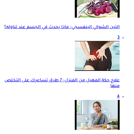
التين الشوكي البنفسجي- ماذا يحدث في الجسم عند تناوله؟
3
علاج حكة المهبل من المنزل- 7 طرق تساعدِك على التخلص
منها
4