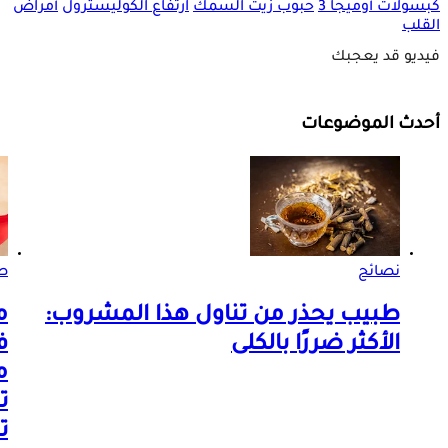
كبسولات أوميجا 3
حبوب زيت السمك
ارتفاع الكوليسترول
أمراض
القلب
فيديو قد يعجبك
أحدث الموضوعات
نصائح
ص
طبيب يحذر من تناول هذا المشروب:
م
الأكثر ضررًا بالكلى
م
ت
ت