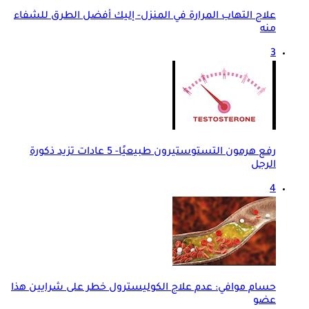
علاج التهاب المرارة في المنزل- إليك أفضل الطرق للشفاء
منه
3
رفع هرمون التستوستيرون طبيعيًا- 5 عادات تزيد ذكورة
الرجل
4
حسام موافي: عدم علاج الكوليسترول خطر على شرايين هذا
عضو