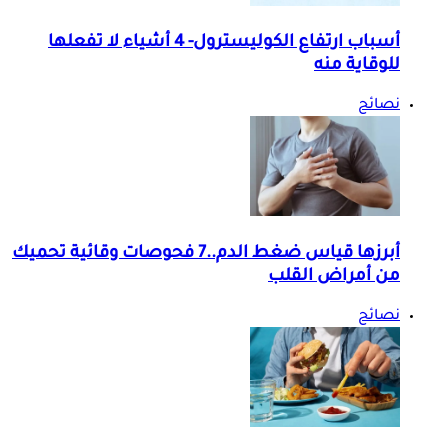
أسباب ارتفاع الكوليسترول- 4 أشياء لا تفعلها
للوقاية منه
نصائح
أبرزها قياس ضغط الدم..7 فحوصات وقائية تحميك
من أمراض القلب
نصائح