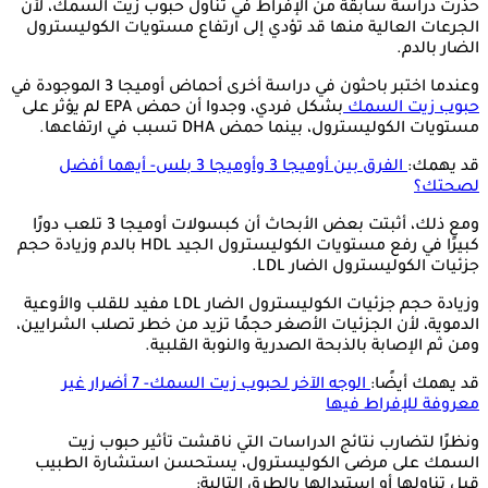
حذرت دراسة سابقة من الإفراط في تناول حبوب زيت السمك، لأن
الجرعات العالية منها قد تؤدي إلى ارتفاع مستويات الكوليسترول
الضار بالدم.
وعندما اختبر باحثون في دراسة أخرى أحماض أوميجا 3 الموجودة في
حبوب زيت السمك
بشكل فردي، وجدوا أن حمض EPA لم يؤثر على
مستويات الكوليسترول، بينما حمض DHA تسبب في ارتفاعها.
قد يهمك:
الفرق بين أوميجا 3 وأوميجا 3 بلس- أيهما أفضل
لصحتك؟
ومع ذلك، أثبتت بعض الأبحاث أن كبسولات أوميجا 3 تلعب دورًا
كبيرًا في رفع مستويات الكوليسترول الجيد HDL بالدم وزيادة حجم
جزئيات الكوليسترول الضار LDL.
وزيادة حجم جزئيات الكوليسترول الضار LDL مفيد للقلب والأوعية
الدموية، لأن الجزئيات الأصغر حجمًا تزيد من خطر تصلب الشرايين،
ومن ثم الإصابة بالذبحة الصدرية والنوبة القلبية.
قد يهمك أيضًا:
الوجه الآخر لحبوب زيت السمك- 7 أضرار غير
معروفة للإفراط فيها
ونظرًا لتضارب نتائج الدراسات التي ناقشت تأثير حبوب زيت
السمك على مرضى الكوليسترول، يستحسن استشارة الطبيب
قبل تناولها أو استبدالها بالطرق التالية: