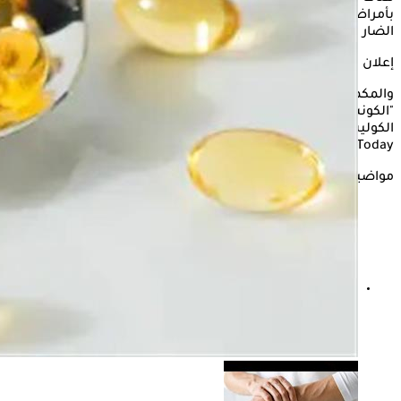
بأمراض القلب والأوعية الدموية، عن طريق خفض الكوليسترول
الضار والدهون الثلاثية بالدم.
إعلان
والمكمل الغذائي المقصود هو كبسولات أوميجا 3، يستعرض
"الكونسلتو" في السطور التالية، مدى فعاليتها في خفض
الكوليسترول الضار والدهون الثلاثية بالدم، وفقًا لموقه "Medical
News Today".
مواضيع ذات صلة
ارتفاع أمراض القلب بين السيدات قبل سن اليأس- احذرٍ من
هذه العوامل