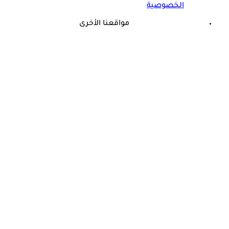
الخصوصية
مواقعنا الأخرى
©
جميع الحقوق محفوظة لدى شركة جيميناي ميديا
حسام موافي: عدم علاج الكوليسترول خطر على شرايين هذا عضو