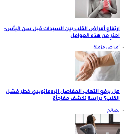
ارتفاع أمراض القلب بين السيدات قبل سن اليأس-
احذرٍ من هذه العوامل
أمراض مزمنة
هل يرفع التهاب المفاصل الروماتويدي خطر فشل
القلب؟ دراسة تكشف مفاجأة
نصائح