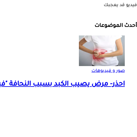
فيديو قد يعجبك
أحدث الموضوعات
صور و فيديوهات
احذر- مرض يصيب الكبد بسبب النحافة "في