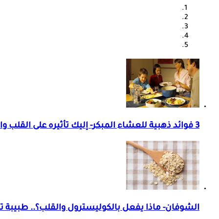
3 فوائد ذهبية للعشاء المبكر- إليك تأثيره على القلب والسكري
الشوفان- ماذا يفعل بالكوليسترول والقلب؟.. طبيبة