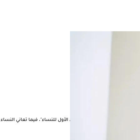
مرضى، على الرغم من كونها "القاتل الأول للنساء"، فيما تعاني النساء