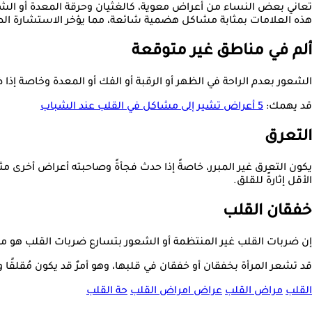
تعاني بعض النساء من أعراض معوية، كالغثيان وحرقة المعدة أو الشعو
هذه العلامات بمثابة مشاكل هضمية شائعة، مما يؤخر الاستشارة الط
ألم في مناطق غير متوقعة
الشعور بعدم الراحة في الظهر أو الرقبة أو الفك أو المعدة وخاصة إذا
قد يهمك:
5 أعراض تشير إلى مشاكل في القلب عند الشباب
التعرق
يكون التعرق غير المبرر، خاصةً إذا حدث فجأةً وصاحبته أعراض أخرى مث
الأقل إثارةً للقلق.
خفقان القلب
إن ضربات القلب غير المنتظمة أو الشعور بتسارع ضربات القلب هو م
قد تشعر المرأة بخفقان أو خفقان في قلبها، وهو أمرٌ قد يكون مُقلقًا و
القلب
مراض القلب
عراض امراض القلب
حة القلب