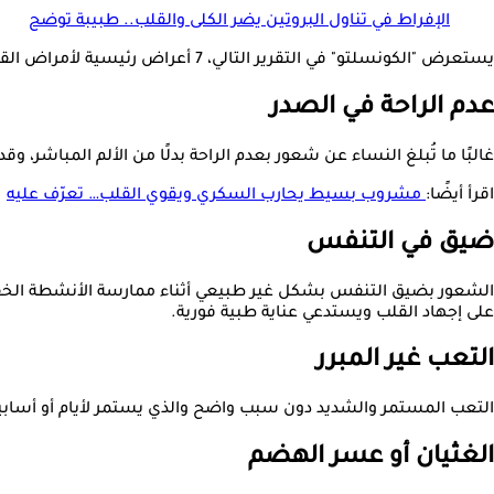
الإفراط في تناول البروتين يضر الكلى والقلب.. طبيبة توضح
يستعرض "الكونسلتو" في التقرير التالي، 7 أعراض رئيسية لأمراض القلب لدى النساء، وفقا لـ""independent.
عدم الراحة في الصدر
غالبًا ما تُبلغ النساء عن شعور بعدم الراحة بدلًا من الألم المباش
اقرأ أيضًا:
مشروب بسيط يحارب السكري ويقوي القلب… تعرّف عليه
ضيق في التنفس
الشعور بضيق التنفس بشكل غير طبيعي أثناء ممارسة الأنشطة الخفيفة
على إجهاد القلب ويستدعي عناية طبية فورية.
التعب غير المبرر
التعب المستمر والشديد دون سبب واضح والذي يستمر لأيام أو أسابي
الغثيان أو عسر الهضم