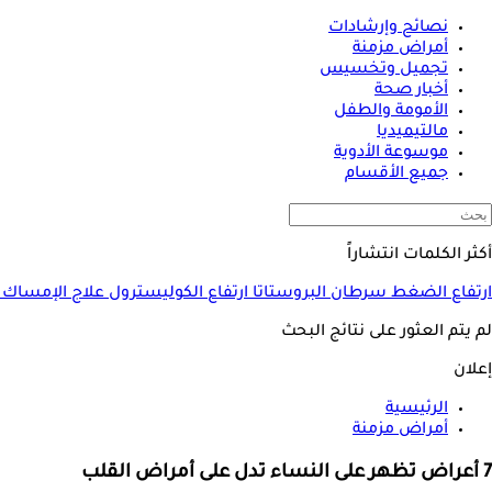
نصائح وإرشادات
أمراض مزمنة
تجميل وتخسيس
أخبار صحة
الأمومة والطفل
مالتيميديا
موسوعة الأدوية
جميع الأقسام
أكثر الكلمات انتشاراً
ارتفاع الضغط
سرطان البروستاتا
ارتفاع الكوليسترول
علاج الإمساك
لم يتم العثور على نتائج البحث
إعلان
الرئيسية
أمراض مزمنة
7 أعراض تظهر على النساء تدل على أمراض القلب