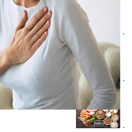
كيف يمكن الوقاية من مخاطر القلب أثناء فترات الحمل عند الس
حسام موافي: انسداد الشريان التاجي بهذه النسبة يستوجب الد