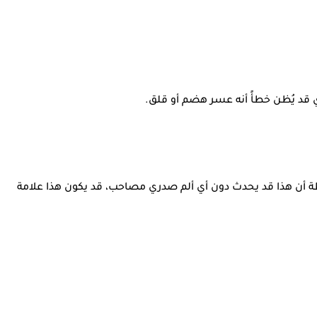
ي قد يُظن خطأً أنه عسر هضم أو قلق.
ظة أن هذا قد يحدث دون أي ألم صدري مصاحب، قد يكون هذا علامة