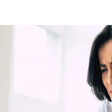
 كثير من النساء، إذ توجد تفاوتات بين الجنسين في الرعاية اليومية لل
أن ينتبهن إليها؟