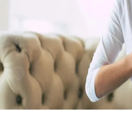
يدات؟
عامة