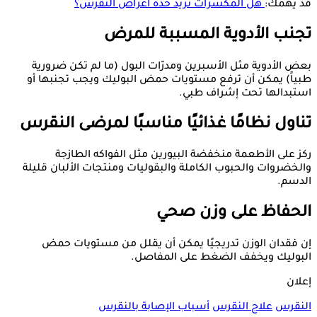
قد يهمك:
هل المكسرات تزيد حدة أعراض النقرس؟
تجنب الأدوية المسببة للمرض
بعض الأدوية مثل الأسبرين ومدرّات البول (ما لم تكن ضرورية
طبياً) يمكن أن ترفع مستويات حمض البوليك ويجب تجنبها أو
استبدالها تحت إشراف طبي.
تناول نظامًا غذائيًا مناسبًا لمرضى النقرس
ركز على الأطعمة منخفضة البيورين مثل الفواكه الطازجة
والخضروات والحبوب الكاملة والبقوليات ومنتجات الألبان قليلة
الدسم.
الحفاظ على وزن صحي
إن فقدان الوزن تدريجيًا يمكن أن يقلل من مستويات حمض
البوليك ويخفف الضغط على المفاصل.
إعلان
النقرس
علاج النقرس
أسباب الإصابة بالنقرس