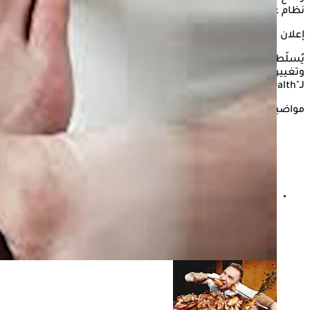
نظام غذائي غني باللحوم.
إعلان
يُسلّط "الكونسلتو" في التقرير التالي، الضوء على خيارات العلاج
وتغييرات نمط الحياة لتخفيف ألم
النقرس
ومنع نوباته، وفقا
لـ"only my health".
مواضيع ذات صلة
القوانص لمرضى النقرس.. هل تتسبب في ارتفاع هذا
الحمض بجسمك؟