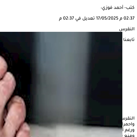
كتب- أحمد فوزي:
02:37 م
17/05/2025
تعديل في 02:37 م
النقرس
تابعنا على
النقرس هو نوع من التهاب المفاصل، قد يؤدي إلى ألم وتورم
واحمرار في مفصل واحد أو أكثر، وغالبًا ما يصيب إصبع القدم الكبير،
ورغم أنه غير قابل للشفاء، إلا أن هناك طرقًا للتحكم في الحالة
ومنع نوبات النقرس، ويرتبط دومًا بالأثرياء الذين يستطيعون تحمل