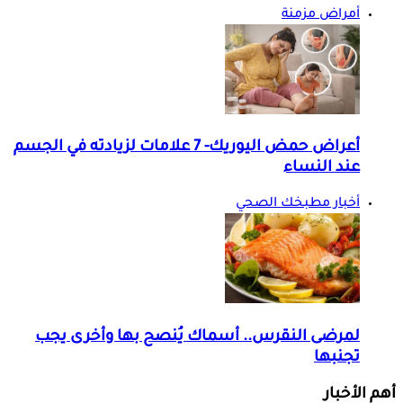
أمراض مزمنة
أعراض حمض اليوريك- 7 علامات لزيادته في الجسم
عند النساء
أخبار مطبخك الصحي
لمرضى النقرس.. أسماك يُنصح بها وأخرى يجب
تجنبها
أهم الأخبار