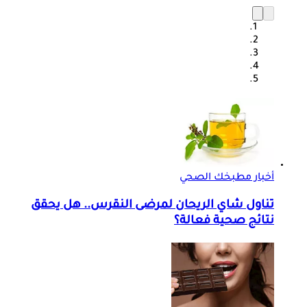
أخبار مطبخك الصحي
تناول شاي الريحان لمرضى النقرس.. هل يحقق
نتائج صحية فعالة؟