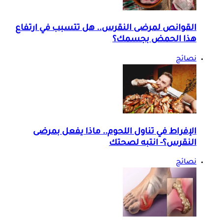
القوانص لمرضى النقرس.. هل تتسبب في ارتفاع
هذا الحمض بجسمك؟
نصائح
الإفراط في تناول اللحوم.. ماذا يفعل بمرضى
النقرس؟- انتبه لصحتك
نصائح