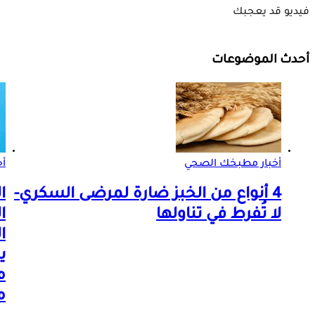
فيديو قد يعجبك
أحدث الموضوعات
أخبار مطبخك الصحي
أخ
4 أنواع من الخبز ضارة لمرضى السكري-
ا
لا تُفرط في تناولها
ا
ا
ي
م
م