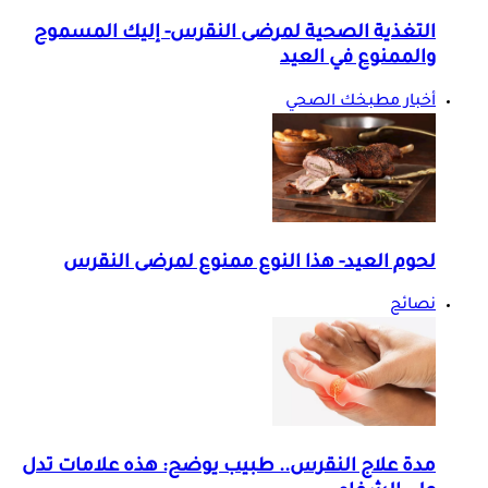
التغذية الصحية لمرضى النقرس- إليك المسموح
والممنوع في العيد
أخبار مطبخك الصحي
لحوم العيد- هذا النوع ممنوع لمرضى النقرس
نصائح
مدة علاج النقرس.. طبيب يوضح: هذه علامات تدل