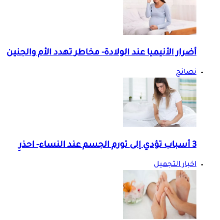
أضرار الأنيميا عند الولادة- مخاطر تهدد الأم والجنين
نصائح
3 أسباب تؤدي إلى تورم الجسم عند النساء- احذرِ
اخبار التجميل