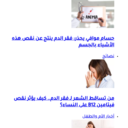
حسام موافي يحذر: فقر الدم ينتج عن نقص هذه
الأشياء بالجسم
نصائح
من تساقط الشعر لـ فقر الدم.. كيف يؤثر نقص
فيتامين B12 على النساء؟
أخبار الأم والطفل