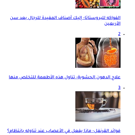
الفواكه للبروستاتا- إليك أصناف المفيدة للرجال بعد سن
الأربعين
2
علاج الدهون الحشوية- تناول هذه الأطعمة للتخلص منها
3
فوائد القرنفل- ماذا يفعل في الأعصاب عند تناوله بانتظام؟