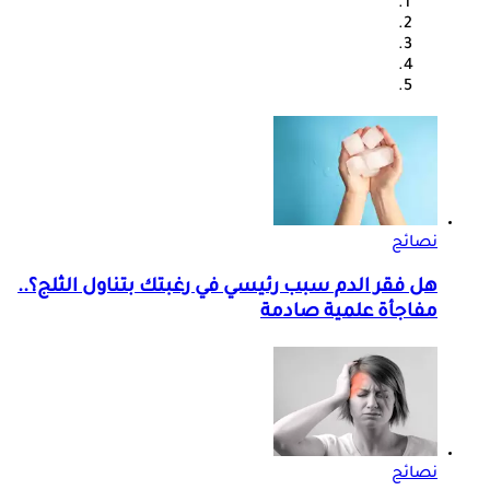
نصائح
هل فقر الدم سبب رئيسي في رغبتك بتناول الثلج؟..
مفاجأة علمية صادمة
نصائح