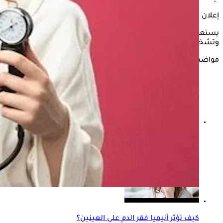
إعلان
يستعرض "الكونسلتو" في التقرير التالي، أسباب وأعراض فقر الدم،
وتشخيصه، ومضاعفاته، وكيفية علاجه، وفقًا لـ"clevelandclinic".
مواضيع ذات صلة
كيف أعرف أن الدوخة بسبب فقر الدم؟- إليك الإجابة
كيف تؤثر أنيميا فقر الدم على العينين؟