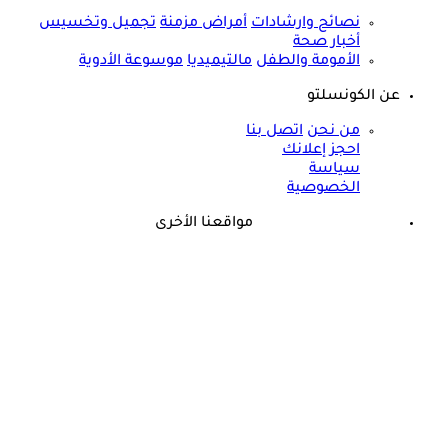
نصائح وارشادات
أمراض مزمنة
تجميل وتخسيس
أخبار صحة
الأمومة والطفل
مالتيميديا
موسوعة الأدوية
عن الكونسلتو
من نحن
اتصل بنا
احجز إعلانك
سياسة
الخصوصية
مواقعنا الأخرى
©
جميع الحقوق محفوظة لدى شركة جيميناي ميديا
حسام موافي يؤكد: هذه أبرز الهرمونات التي تؤثر على الكلى