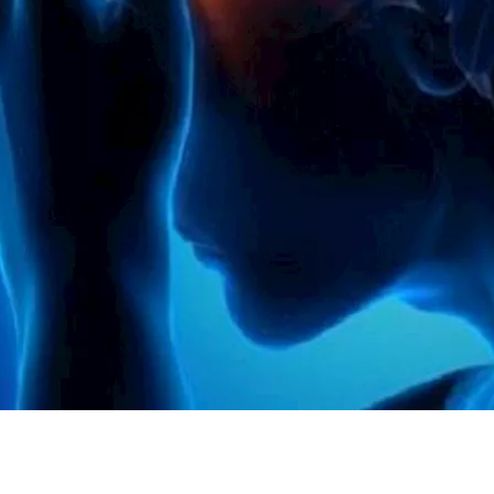
راضه؟