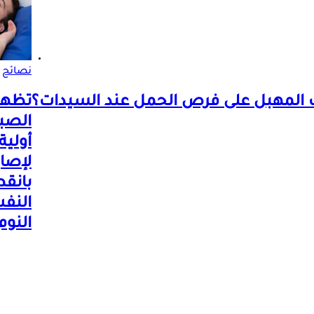
نصائح
ف المهبل على فرص الحمل عند السيدات؟
تظهر
الصب
أولية
لإصا
بانقط
النفس
النوم