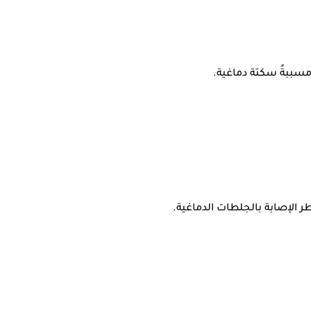
مسببةً سكتة دماغية.
ر الإصابة بالجلطات الدماغية.