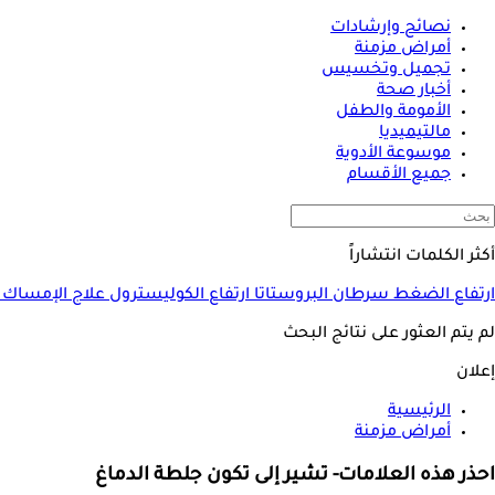
نصائح وإرشادات
أمراض مزمنة
تجميل وتخسيس
أخبار صحة
الأمومة والطفل
مالتيميديا
موسوعة الأدوية
جميع الأقسام
أكثر الكلمات انتشاراً
ارتفاع الضغط
سرطان البروستاتا
ارتفاع الكوليسترول
علاج الإمساك
لم يتم العثور على نتائج البحث
إعلان
الرئيسية
أمراض مزمنة
احذر هذه العلامات- تشير إلى تكون جلطة الدماغ