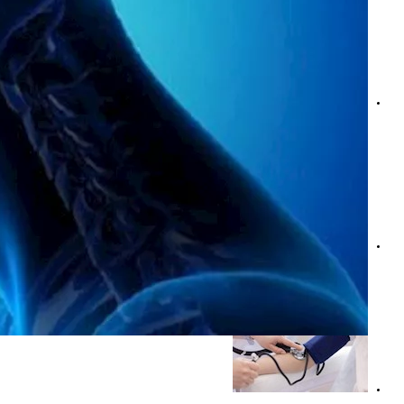
ارتفاع ضغط الدم.. متى يصبح خطرًا وكيف تحمي جسمك من أع
بدون أدوية- 4 طرق قد تساعد في إيقاف نوبات الرجفان الأذيني