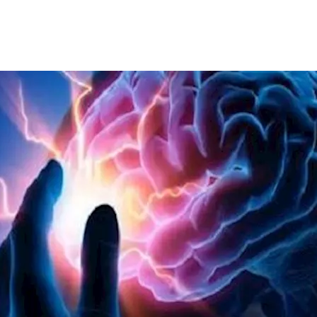
مسببة للسكتة الدماغية، قد تكون قاتلة إذا لم تُشخّص وتُعالَج في ال
الدماغ أو حتى الوفاة، ولكن لماذا تتكون هذه الجلطات؟