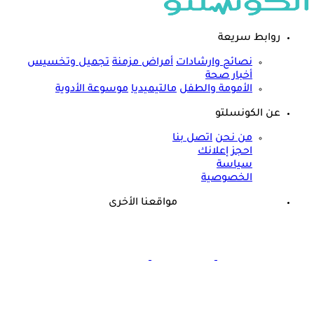
روابط سريعة
نصائح وارشادات
أمراض مزمنة
تجميل وتخسيس
أخبار صحة
الأمومة والطفل
مالتيميديا
موسوعة الأدوية
عن الكونسلتو
من نحن
اتصل بنا
احجز إعلانك
سياسة
الخصوصية
مواقعنا الأخرى
©
جميع الحقوق محفوظة لدى شركة جيميناي ميديا