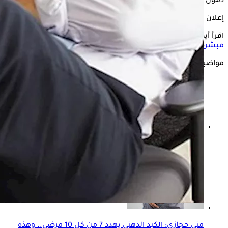
دهون الكبد على النوم.
إعلان
اقرأ أيضًا:
أحدث علاجات الكبد الدهني- دواء لمرض الربو يحقق نتائج
مبشرة
مواضيع ذات صلة
كيف أعرف أن ألم البطن من الكبد؟- إليك الإجابة
منى حجازي: الكبد الدهني يهدد 7 من كل 10 مرضى.. وهذه