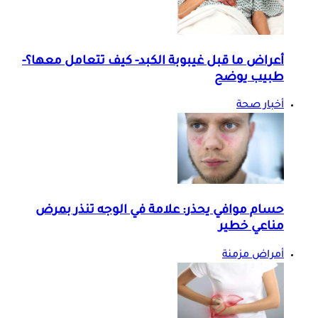
أعراض ما قبل غيبوبة الكبد- كيف تتعامل معها؟-
طبيب يوضح
أخبار صحة
حسام موافي يحذر: علامة في الوجه تنذر بمرض
مناعي خطير
أمراض مزمنة