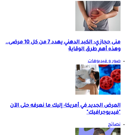
منى حجازي: الكبد الدهني يهدد 7 من كل 10 مرضى..
وهذه أهم طرق الوقاية
صور و فيديوهات
المرض الجديد في أمريكا- إليك ما نعرفه حتى الآن
"فيديوجرافيك"
نصائح