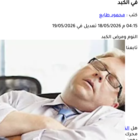
في الكبد
كتب :
محمود طايع
04:15 م
18/05/2026
تعديل في 19/05/2026
النوم ومرض الكبد
تابعنا على
هل
الكبد
الدهني يسبب النعاس؟ يتكرر هذا السؤال باستمرار على
محرك بحث جوجل، لأن الكثير من المرضى يرغبون في معرفة تأثير