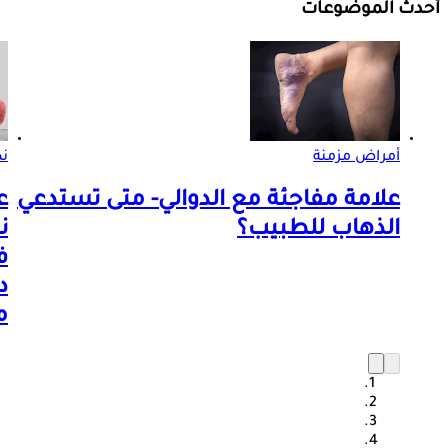
أحدث الموضوعات
أمراض مزمنة
ن
علامة مفاجئة مع الدوالي- متى تستدعي
ع
الذهاب للطبيب؟
ن
ف
د
م