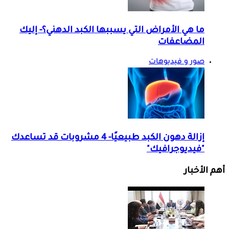
ما هي الأمراض التي يسببها الكبد الدهني؟- إليك
المضاعفات
صور و فيديوهات
إزالة دهون الكبد طبيعيًا- 4 مشروبات قد تساعدك
"فيديوجرافيك"
أهم الأخبار