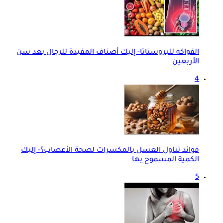
الفواكه للبروستاتا- إليك أصناف المفيدة للرجال بعد سن
الأربعين
4
فوائد تناول العسل بالمكسرات لصحة الأعصاب؟- إليك
الكمية المسموح بها
5