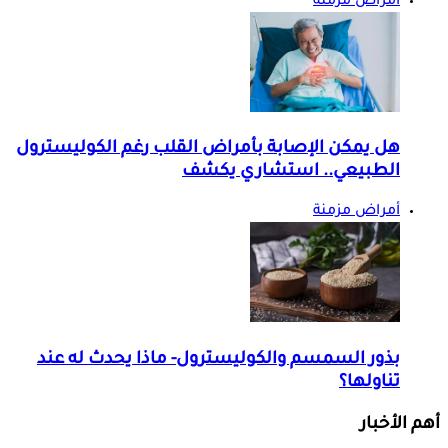
أمراض مزمنة
هل يمكن الإصابة بأمراض القلب رغم الكوليسترول
الطبيعي.. استشاري يكشف
أمراض مزمنة
بذور السمسم والكوليسترول- ماذا يحدث له عند
تناولها؟
أهم الأخبار