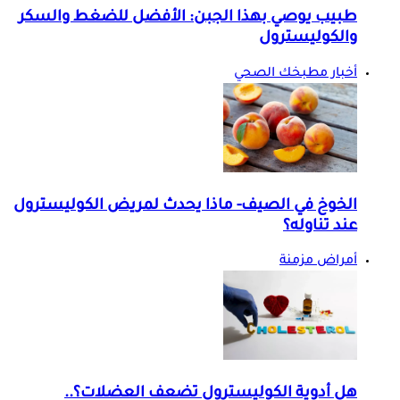
طبيب يوصي بهذا الجبن: الأفضل للضغط والسكر
والكوليسترول
أخبار مطبخك الصحي
الخوخ في الصيف- ماذا يحدث لمريض الكوليسترول
عند تناوله؟
أمراض مزمنة
هل أدوية الكوليسترول تضعف العضلات؟..