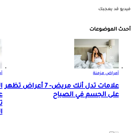
فيديو قد يعجبك
أحدث الموضوعات
أمراض مزمنة
أم
علامات تدل أنك مريض- 7 أعراض تظهر
ا
على الجسم في الصباح
ع
ت
ا