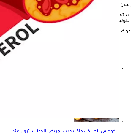
إعلان
يستعرض "الكونسلتو" في التقرير التالي، أبرز العادات التي تخفض
الكوليسترول بعد تناول وجبة العشاء، وفقًا لموقع "Health"..
مواضيع ذات صلة
طبيب يوصي بهذا الجبن: الأفضل للضغط والسكر
والكوليسترول
الخوخ في الصيف- ماذا يحدث لمريض الكوليسترول عند