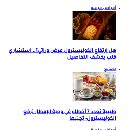
أمراض مزمنة
هل ارتفاع الكوليسترول مرض وراثي؟.. استشاري
قلب يكشف التفاصيل
نصائح
طبيبة تحدد 7 أخطاء في وجبة الإفطار ترفع
الكوليسترول- تجنبها